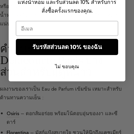
แห่งน้ำหอม และรับส่วนลด 10% สำหรับการ
หรือทาฟเฟต้า การเลือกน้ำหอมของพวกเขามักเป็น
สั่งซื้อครั้งแรกของคุณ.
น้ำหอมตะวันออกที่มี Sillage เด่นหรือดอกไม้สีขาวหนัก
แน่น (กระดังงา)
Email
คำแนะนำน้ำหอม
รับรหัสส่วนลด 10% ของฉัน
Delacourte Paris บาง
ไม่ ขอบคุณ
ส่วนสำหรับฤดูหนาว
ผลงานของเราเป็น Eau de Parfum เข้มข้น เหมาะสำหรับ
ต้านทานความเย็น :
Osiris
– ดอกส้มอร่อย พร้อมโน้ตอบอุ่นของงา และซี
ดาร์
Florentina
– มัสก์แป้งสบายใจ ชวนให้นึกถึงแคชเมียร์