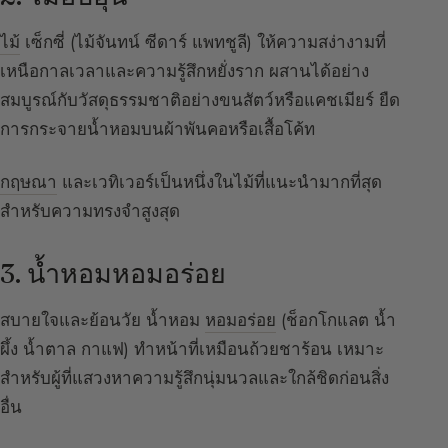
ไม้
เซ็กซี่ (ไม้จันทน์ ซีดาร์ แพทชูลี) ให้ความสง่างามที่
เหนือกาลเวลาและความรู้สึกหยั่งราก ผสานได้อย่าง
สมบูรณ์กับวัสดุธรรมชาติอย่างขนสัตว์หรือแคชเมียร์ ยืด
การกระจายน้ำหอมบนผ้าพันคอหรือเสื้อโค้ท
กฤษณา
และเวทิเวอร์เป็นหนึ่งในไม้ที่แนะนำมากที่สุด
สำหรับความทรงจำสูงสุด
3. น้ำหอมหอมอร่อย
สบายใจและย้อนวัย น้ำหอม
หอมอร่อย
(ช็อกโกแลต น้ำ
ผึ้ง น้ำตาล กาแฟ) ทำหน้าที่เหมือนถ้วยชาร้อน เหมาะ
สำหรับผู้ที่แสวงหาความรู้สึกนุ่มนวลและใกล้ชิดก่อนสิ่ง
อื่น