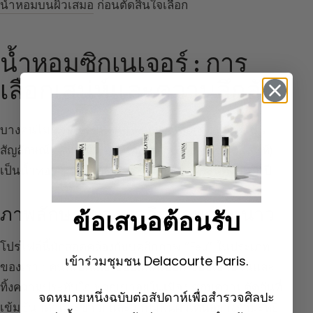
น้ำหอมบนผิวเสมอ
ก่อนตัดสินใจเลือก
น้ำหอมซิกเนเจอร์ : การ
เลือกเสน่ห์และความลึกลับ
บางคนไม่ชอบเปลี่ยนกลิ่น พวกเขาเลือกน้ำหอมที่เป็น
สัญลักษณ์ของฤดูหนาว (บุคลิกภาพที่มีลายเซ็น มีเสน่ห์)
เป็นน้ำหอมซิกเนเจอร์ที่นิยามเอกลักษณ์กลิ่นตลอดทั้งปี
ภาพลักษณ์ของบุคลิกภาพฤดูหนาว
ข้อเสนอต้อนรับ
โปรไฟล์นี้มักสอดคล้องกับบุคลิกภาพ “Feu” ในประเภท
เข้าร่วมชุมชน Delacourte Paris.
ของเรา : คนที่เปิดเผย ชอบแสดงออก ชอบเย้ายวนและ
ทิ้งความประทับใจ พวกเขาอยู่ในเมือง ชอบความตัดกันที่
จดหมายหนึ่งฉบับต่อสัปดาห์เพื่อสำรวจศิลปะ
เข้มข้น (ดำและขาว) และผ้าที่มีพื้นผิวเด่นอย่างกำมะหยี่