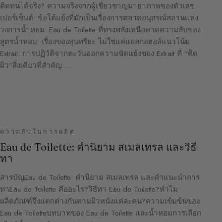
ติดทนได้จริง? ความจริงจากผู้เชี่ยวชาญมายาภาพของตัวเลข
เปอร์เซ็นต์: ข้อโต้แย้งที่มักเป็นเรื่องการตลาดอนุสรณ์สถานแห่ง
วงการน้ำหอม: Eau de Toilette ที่ทรงพลังเหนือคาดความลับของ
สูตรน้ำหอม: เรื่องของสุนทรียะ ไม่ใช่แค่แอลกอฮอล์แนวโน้ม
Extrait: การปฏิวัติจากตะวันออกความขัดแย้งของ Extrait ที่ “ติด
ผิว”สิ่งเดียวที่สำคัญ:…
ความลับในการผลิต
Eau de Toilette: คำนิยาม สเมลเทรล และวิธี
ทา
สารบัญEau de Toilette: คำนิยาม สเมลเทรล และคำแนะนำการ
ทาEau de Toilette คืออะไร?วิธีทา Eau de Toilette?ทำไม
ผลิตภัณฑ์จึงแตกต่างกันตามผิวหนังแต่ละคน?ความเข้มข้นของ
Eau de Toiletteบทบาทของ Eau de Toilette และน้ำหอมการเลือก