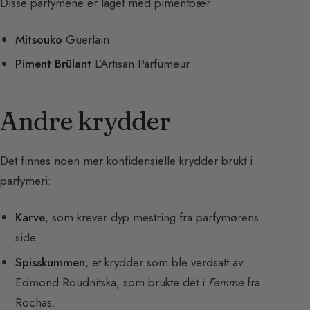
Disse parfymene er laget med pimentbær:
Mitsouko
Guerlain
Piment Brûlant
L’Artisan Parfumeur
Andre krydder
Det finnes noen mer konfidensielle krydder brukt i
parfymeri:
Karve
, som krever dyp mestring fra parfymørens
side.
Spisskummen
, et krydder som ble verdsatt av
Edmond Roudnitska, som brukte det i
Femme
fra
Rochas.