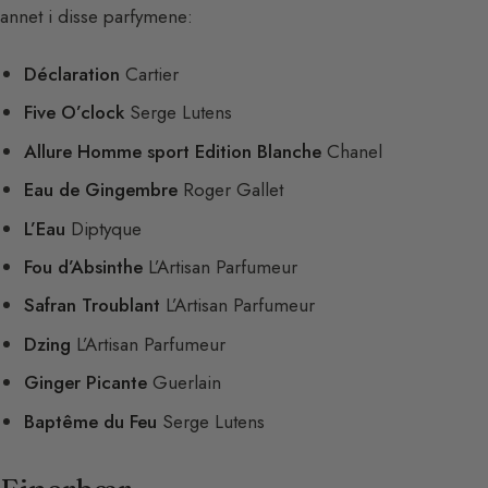
annet i disse parfymene:
Déclaration
Cartier
Five O’clock
Serge Lutens
Allure Homme sport Edition Blanche
Chanel
Eau de Gingembre
Roger Gallet
L’Eau
Diptyque
Fou d’Absinthe
L’Artisan Parfumeur
Safran Troublant
L’Artisan Parfumeur
Dzing
L’Artisan Parfumeur
Ginger Picante
Guerlain
Baptême du Feu
Serge Lutens