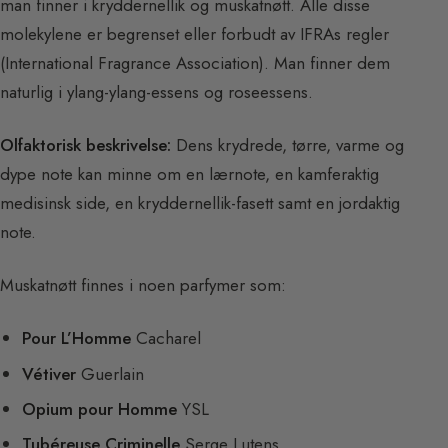
man finner i kryddernellik og muskatnøtt. Alle disse
molekylene er begrenset eller forbudt av IFRAs regler
(International Fragrance Association). Man finner dem
naturlig i ylang-ylang-essens og roseessens.
Olfaktorisk beskrivelse:
Dens krydrede, tørre, varme og
dype note kan minne om en lærnote, en kamferaktig
medisinsk side, en kryddernellik-fasett samt en jordaktig
note.
Muskatnøtt finnes i noen parfymer som:
Pour L’Homme
Cacharel
Vétiver
Guerlain
Opium pour Homme
YSL
Tubéreuse Criminelle
Serge Lutens