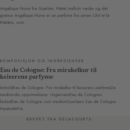
Angélique Noire fra Guerlain: Møtet mellom vanilje og det
grønne Angélique Noire er en parfyme fra serien L’Art et la
Matière, som…
KOMPOSISJON OG INGREDIENSER
Eau de Cologne: Fra mirakelkur til
keiserens parfyme
InnholdEau de Cologne: Fra mirakelkur til keiserens parfymeDe
medisinske opprinnelsene: UngarvannEau de Colognes
fødselEau de Cologne som medisinGuerlains Eau de Cologne
ImpérialeFra…
BREVET FRA DELACOURTE