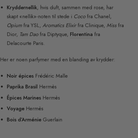
Kryddernellik
, hvis duft, sammen med rose, har
skapt «nellik»-noten til stede i
Coco
fra Chanel,
Opium
fra YSL,
Aromatics Elixir
fra Clinique,
Miss
fra
Dior,
Tam Dao
fra Diptyque,
Florentina
fra
Delacourte Paris.
Her er noen parfymer med en blanding av krydder:
Noir épices
Frédéric Malle
Paprika Brasil
Hermès
Épices Marines
Hermès
Voyage
Hermès
Bois d’Arménie
Guerlain