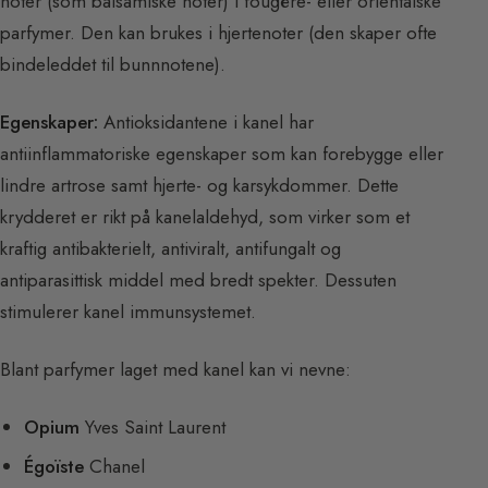
noter (som balsamiske noter) i fougère- eller orientalske
parfymer. Den kan brukes i hjertenoter (den skaper ofte
bindeleddet til bunnnotene).
Egenskaper:
Antioksidantene i kanel har
antiinflammatoriske egenskaper som kan forebygge eller
lindre artrose samt hjerte- og karsykdommer. Dette
krydderet er rikt på kanelaldehyd, som virker som et
kraftig antibakterielt, antiviralt, antifungalt og
antiparasittisk middel med bredt spekter. Dessuten
stimulerer kanel immunsystemet.
Blant parfymer laget med kanel kan vi nevne:
Opium
Yves Saint Laurent
Égoïste
Chanel