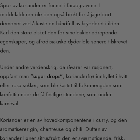
Spor av koriander er funnet i faraogravene. I
middelalderen ble den også brukt for å jage bort
demoner ved å kaste en håndfull av krydderet i ilden.
Karl den store elsket den for sine bakteriedrepende
egenskaper, og afrodisiakiske dyder ble senere tilskrevet
den.
Under andre verdenskrig, da råvarer var rasjonert,
oppfant man
“sugar drops”
, korianderfrø innhyllet i hvitt
eller rosa sukker, som ble kastet til folkemengden som
konfetti under de få festlige stundene, som under
karneval.
Koriander er en av hovedkomponentene i curry, og den
aromatiserer gin, chartreuse og chili. Duften av
koriander ligner sitrusfrukt: den er svært stigende, frisk,