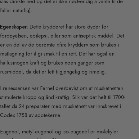
slås direkte ned og det er ikke nødvendig å vente til de
faller naturlig).
Egenskaper:
Dette krydderet har store dyder for
fordøyelsen, epilepsi, eller som antiseptisk middel. Det
er en del av de berømte «fire krydder» som brukes i
matlagning for å gi smak til en rett. Det har også en
hallusinogen kraft og brukes noen ganger som
rusmiddel, da det er lett tilgjengelig og rimelig.
I renessansen var Fernel overbevist om at muskatnøtten
stimulerte kropp og ånd kraftig. Slik var det helt til 1700-
tallet da 24 preparater med muskatnøtt var innskrevet i
Codex 1758 av apotekerne.
Eugenol, metyl-eugenol og iso-eugenol er molekyler