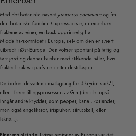
Einerbær
Med det botaniske navnet
Juniperus communis
og fra
den botaniske familien Cupressaceae, er einerbær
fruktene av einer, en busk opprinnelig fra
Middelhavsområdet i Europa, selv om den er svært
utbredt i Øst-Europa. Den vokser spontant på fattig og
tørr jord og danner busker med stikkende nåler, hvis
frukter brukes i parfymeri etter destillasjon.
De brukes dessuten i matlagning for å krydre surkål,
eller i fremstillingsprosessen av
Gin
(der det også
inngår andre krydder, som pepper, kanel, koriander,
men også angelikarot, irispulver, sitrusskall, eller
lakris…).
Einerens historie:
I visse regioner av Europa var det