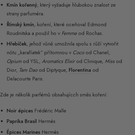
Kmín kořenný
, který vyžaduje hlubokou znalost ze
strany parfuméra.
Římský kmín
, koření, které oceňoval Edmond
Roudnitska a použil ho v
Femme
od Rochas.
Hřebíček
, jehož vůně umožnila spolu s růží vytvořit
nótu „karafíatek“ přítomnou v
Coco
od Chanel,
Opium
od YSL,
Aromatics Elixir
od Clinique,
Miss
od
Dior,
Tam Dao
od Diptyque,
Florentina
od
Delacourte Paris.
Zde je několik parfémů obsahujícch směs koření:
Noir épices
Frédéric Malle
Paprika Brasil
Hermès
Épices Marines
Hermès