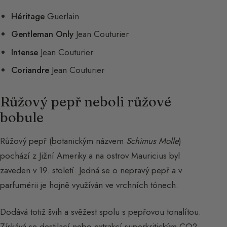
Héritage
Guerlain
Gentleman Only
Jean Couturier
Intense
Jean Couturier
Coriandre
Jean Couturier
Růžový pepř neboli růžové
bobule
Růžový pepř (botanickým názvem
Schimus Molle
)
pochází z Jižní Ameriky a na ostrov Mauricius byl
zaveden v 19. století. Jedná se o nepravý pepř a v
parfumérii je hojně využíván ve vrchních tónech.
Dodává totiž švih a svěžest spolu s pepřovou tonalítou.
Získává se destilací nebo extrakcí superkritickým CO2.