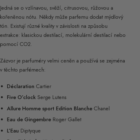
Jedná se o vzlínavou, svěží, citrusovou, růžovou a
kořeněnou nótu. Někdy může parfemu dodat mýdlový
tón. Existují různé kvality v závislosti na způsobu
extrakce: klasickou destilací, molekulární destilací nebo
pomocí CO2.
Zázvor je parfuméry velmi ceněn a používá se zejména
v těchto parfémech:
Déclaration
Cartier
Five O’clock
Serge Lutens
Allure Homme sport Edition Blanche
Chanel
Eau de Gingembre
Roger Gallet
L’Eau
Diptyque