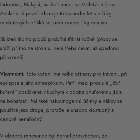
Indonésii, Malajsii, na Srí Lance, na Molukách či na
Antilách. K první sklizni je třeba sedm let a z 5 kg
muškátových oříšků se získá pouze 1 kg macisu.
Sklizeň těchto plodů probíhá třikrát ročně (plody se
sráží přímo ze stromu, není třeba čekat, až spadnou
přirozeně).
Vlastnosti:
Toto koření má velké přínosy pro trávení, při
epilepsii a jako antiseptikum. Patří mezi proslulé „čtyři
koření“ používané v kuchyni k dodini chuťovému jídlu
na bohatosti. Má také halucinogenní účinky a někdy se
používá jako droga, protože je snadno dostupný a
cenově nenařočný.
V období renesance byl Fernel přesvědčen, že