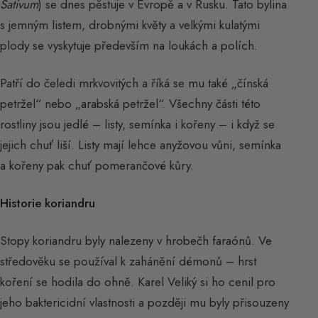
Sativum
) se dnes pěstuje v Evropě a v Rusku. Tato bylina
s jemným listem, drobnými květy a velkými kulatými
plody se vyskytuje především na loukách a polích.
Patří do čeledi mrkvovitých a říká se mu také „čínská
petržel“ nebo „arabská petržel“. Všechny části této
rostliny jsou jedlé – listy, semínka i kořeny – i když se
jejich chuť liší. Listy mají lehce anyžovou vůni, semínka
a kořeny pak chuť pomerančové kůry.
Historie koriandru
Stopy koriandru byly nalezeny v hrobečh faraónů. Ve
středověku se používal k zahánění démonů – hrst
koření se hodila do ohně. Karel Veliký si ho cenil pro
jeho baktericidní vlastnosti a později mu byly přisouzeny