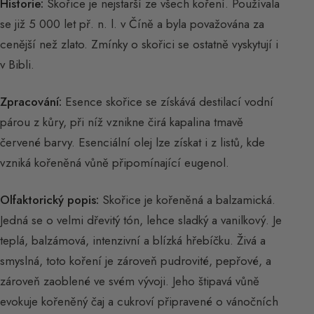
Historie:
Skořice je nejstarší ze všech koření. Používala
se již 5 000 let př. n. l. v Číně a byla považována za
cenější než zlato. Zmínky o skořici se ostatně vyskytují i
v Bibli.
Zpracování:
Esence skořice se získává destilací vodní
párou z kůry, při níž vznikne čirá kapalina tmavě
červené barvy. Esenciální olej lze získat i z listů, kde
vzniká kořeněná vůně připomínající eugenol.
Olfaktorický popis:
Skořice je kořeněná a balzamická.
Jedná se o velmi dřevitý tón, lehce sladký a vanilkový. Je
teplá, balzámová, intenzivní a blízká hřebíčku. Živá a
smyslná, toto koření je zároveň pudrovité, pepřové, a
zároveň zaoblené ve svém vývoji. Jeho štipavá vůně
evokuje kořeněný čaj a cukroví připravené o vánočních