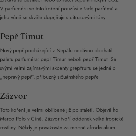
V parfumérii se toto koření používá v řadě parfémů a
jeho vůně se skvěle dopņňuje s citrusovými tóny.
Pepř Timut
Nový pepř pocházející z Nepálu nedávno obohatil
paletu parfuméra: pepř Timur neboli pepř Timut. Se
svými velmi zajímavými akcenty grepfruitu se jedná o
„nepravý pepř“, příbuzný sičuánského pepře.
Zázvor
Toto koření je velmi oblíbené již po staletí. Objevil ho
Marco Polo v Číně. Zázvor tvoří oddenek velké tropické
rostliny. Někdy je považován za mocné afrodisiakum.