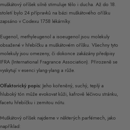
muškátový oříšek silně stimuluje tělo i ducha. Až do 18.
století bylo 24 přípravků na bázi muškátového oříšku
zapsáno v Codexu 1758 lékárníky.
Eugenol, methyleugenol a isoeugenol jsou molekuly
obsažené v hřebíčku a muškátovém oříšku. Všechny tyto
molekuly jsou omezeny, či dokonce zakázány předpisy
IFRA (International Fragrance Association). Přirozeně se
vyskytují v esenci ylang-ylang a růže.
Olfaktorický popis:
Jeho kořeněný, suchý, teplý a
hluboký tón může evokovat kůži, kafrově léčivou stránku,
facetu hřebíčku i zemitou nótu.
Muškátový oříšek najdeme v některých parfémech, jako
například: