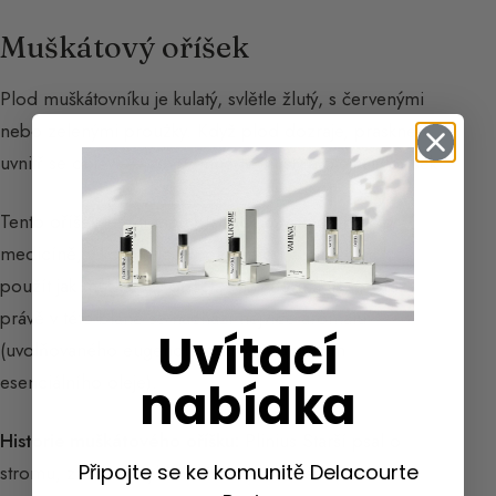
Muškátový oříšek
Plod muškátovníku je kulatý, svlětle žlutý, s červenými
nebo zelenými prouz̍ky. Když plod dozraje, praskne a
uvnitř se objeví vejcovitý, hnědý, hustý a olejnatý oříšek.
Tento oříšek je chráněn blanou nazývanou
macis
. V
medicíně, v kosmetice, v parfumérii i v kuchyni lze
použít jak muškátový oříšek, tak jeho macis, protože
právě v této blaně se nachází nejvíce aromatu
Uvítací
(uvolňovaného eugenolem prostřednictvím
esenciálního oleje).
nabídka
Historie muškátového oříšku:
Plinius Starší psal o
Připojte se ke komunitě Delacourte
stromu, z něhož bylo možné získat dvě koření –