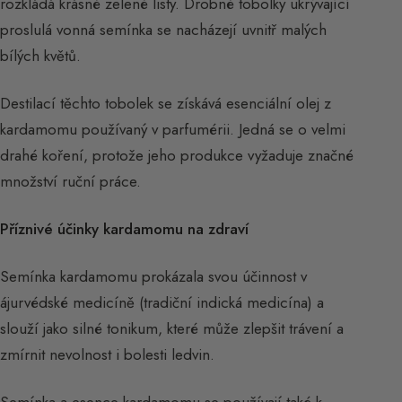
rozkládá krásné zelené listy. Drobné tobolky ukrývající
proslulá vonná semínka se nacházejí uvnitř malých
bílých květů.
Destilací těchto tobolek se získává esenciální olej z
kardamomu používaný v parfumérii. Jedná se o velmi
drahé koření, protože jeho produkce vyžaduje značné
množství ruční práce.
Příznivé účinky kardamomu na zdraví
Semínka kardamomu prokázala svou účinnost v
ájurvédské medicíně (tradiční indická medicína) a
slouží jako silné tonikum, které může zlepšit trávení a
zmírnit nevolnost i bolesti ledvin.