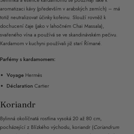
Semínka a esence kardamomu se používají také k
aromatizaci kávy (především v arabských zemích) – má
totiž neutralizovat účinky kofeinu. Slouží rovněž k
dochucení čaje (jako v lahočném Chaï Massala),
svařeného vína a používá se ve skandinávském pečivu.
Kardamom v kuchyni používali již starí Římané.
Parfémy s kardamomem:
Voyage
Hermès
Déclaration
Cartier
Koriandr
Bylinná okolíčnatá rostlina vysoká 20 až 80 cm,
pocházející z Blízkého východu, koriandr (
Coriandrum