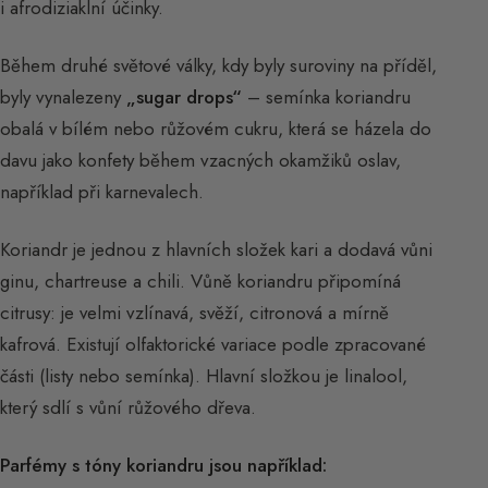
i afrodiziaklní účinky.
Během druhé světové války, kdy byly suroviny na příděl,
byly vynalezeny
„sugar drops“
– semínka koriandru
obalá v bílém nebo růžovém cukru, která se házela do
davu jako konfety během vzacných okamžiků oslav,
například při karnevalech.
Koriandr je jednou z hlavních složek kari a dodavá vůni
ginu, chartreuse a chili. Vůně koriandru připomíná
citrusy: je velmi vzlínavá, svěží, citronová a mírně
kafrová. Existují olfaktorické variace podle zpracované
části (listy nebo semínka). Hlavní složkou je linalool,
který sdlí s vůní růžového dřeva.
Parfémy s tóny koriandru jsou například: