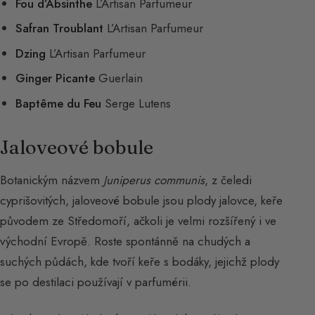
Fou d’Absinthe
L’Artisan Parfumeur
Safran Troublant
L’Artisan Parfumeur
Dzing
L’Artisan Parfumeur
Ginger Picante
Guerlain
Baptême du Feu
Serge Lutens
Jaloveové bobule
Botanickým názvem
Juniperus communis
, z čeledi
cyprišovitých, jaloveové bobule jsou plody jalovce, keře
původem ze Středomoří, ačkoli je velmi rozšířený i ve
východní Evropě. Roste spontánně na chudých a
suchých půdách, kde tvoří keře s bodáky, jejichž plody
se po destilaci používají v parfumérii.