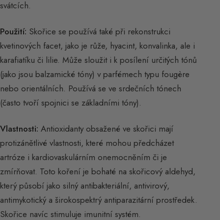
svátcích.
Použití:
Skořice se používá také při rekonstrukci
kvetinových facet, jako je růže, hyacint, konvalinka, ale i
karafiatíku či lilie. Může sloužit i k posílení určitých tónů
(jako jsou balzamické tóny) v parfémech typu fougère
nebo orientálních. Používá se ve srdečních tónech
(často tvoří spojnici se základními tóny).
Vlastnosti:
Antioxidanty obsažené ve skořici mají
protizánětlivé vlastnosti, které mohou předcházet
artróze i kardiovaskulárním onemocněním či je
zmírňovat. Toto koření je bohaté na skořicový aldehyd,
který působí jako silný antibakteriální, antivirový,
antimykotický a širokospektrý antiparazitární prostředek.
Skořice navíc stimuluje imunitní systém.