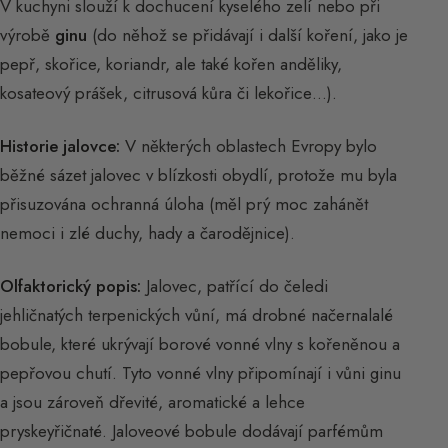
V kuchyni slouží k dochucení kyselého zelí nebo při
výrobě
ginu
(do něhož se přidávají i další koření, jako je
pepř, skořice, koriandr, ale také kořen anděliky,
kosateový prášek, citrusová kůra či lekořice…).
Historie jalovce:
V některých oblastech Evropy bylo
běžné sázet jalovec v blízkosti obydlí, protože mu byla
přisuzována ochranná úloha (měl prý moc zahánět
nemoci i zlé duchy, hady a čarodějnice).
Olfaktorický popis:
Jalovec, patřící do čeledi
jehličnatých terpenických vůní, má drobné načernalalé
bobule, které ukrývají borové vonné vlny s kořeněnou a
pepřovou chutí. Tyto vonné vlny připomínají i vůni ginu
a jsou zároveň dřevité, aromatické a lehce
pryskeyřičnaté. Jaloveové bobule dodávají parfémům