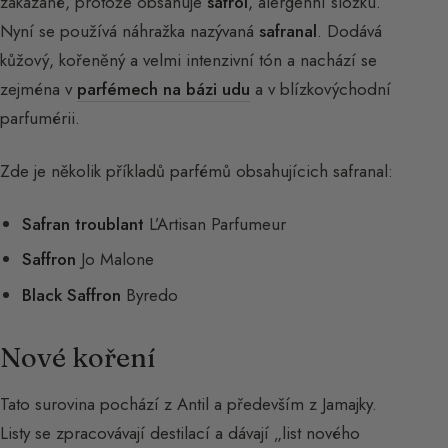
zakázané, protože obsahuje
safrol
, alergenní složku.
Nyní se používá náhražka nazývaná
safranal
. Dodává
kůžový, kořeněný a velmi intenzivní tón a nachází se
zejména v
parfémech na bázi udu
a v blízkovýchodní
parfumérii.
Zde je několik příkladů parfémů obsahujícich safranal:
Safran troublant
L’Artisan Parfumeur
Saffron
Jo Malone
Black Saffron
Byredo
Nové koření
Tato surovina pochází z Antil a především z Jamajky.
Listy se zpracovávají destilací a dávají „list nového