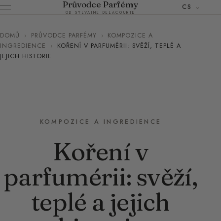
Průvodce Parfémy
CS
OD SYLVAINE DELACOURTE
DOMŮ
›
PRŮVODCE PARFÉMY
›
KOMPOZICE A
INGREDIENCE
›
KOŘENÍ V PARFUMÉRII: SVĚŽÍ, TEPLÉ A
JEJICH HISTORIE
KOMPOZICE A INGREDIENCE
Koření v
parfumérii: svěží,
teplé a jejich