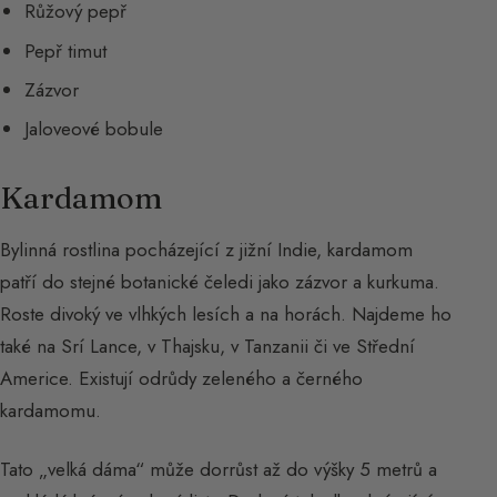
Růžový pepř
Pepř timut
Zázvor
Jaloveové bobule
Kardamom
Bylinná rostlina pocházející z jižní Indie, kardamom
patří do stejné botanické čeledi jako zázvor a kurkuma.
Roste divoký ve vlhkých lesích a na horách. Najdeme ho
také na Srí Lance, v Thajsku, v Tanzanii či ve Střední
Americe. Existují odrůdy zeleného a černého
kardamomu.
Tato „velká dáma“ může dorrůst až do výšky 5 metrů a