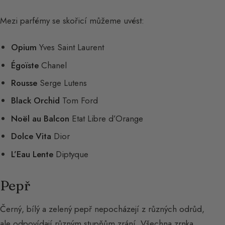
Mezi parfémy se skořicí můžeme uvést:
Opium
Yves Saint Laurent
Égoïste
Chanel
Rousse
Serge Lutens
Black Orchid
Tom Ford
Noël au Balcon
Etat Libre d’Orange
Dolce Vita
Dior
L’Eau Lente
Diptyque
Pepř
Černý, bílý a zelený pepř nepocházejí z různých odrůd,
ale odpovídají různým stupňům zrání. Všechna zrnka