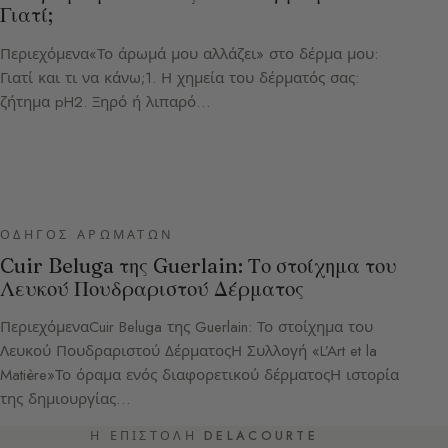
Γιατί;
Περιεχόμενα«Το άρωμά μου αλλάζει» στο δέρμα μου:
Γιατί και τι να κάνω;1. Η χημεία του δέρματός σας:
ζήτημα pH2. Ξηρό ή λιπαρό…
ΟΔΗΓΌΣ ΑΡΩΜΆΤΩΝ
Cuir Beluga της Guerlain: Το στοίχημα του
Λευκού Πουδραριστού Δέρματος
ΠεριεχόμεναCuir Beluga της Guerlain: Το στοίχημα του
Λευκού Πουδραριστού ΔέρματοςΗ Συλλογή «L’Art et la
Matière»Το όραμα ενός διαφορετικού δέρματοςΗ ιστορία
της δημιουργίας…
Η ΕΠΙΣΤΟΛΉ DELACOURTE