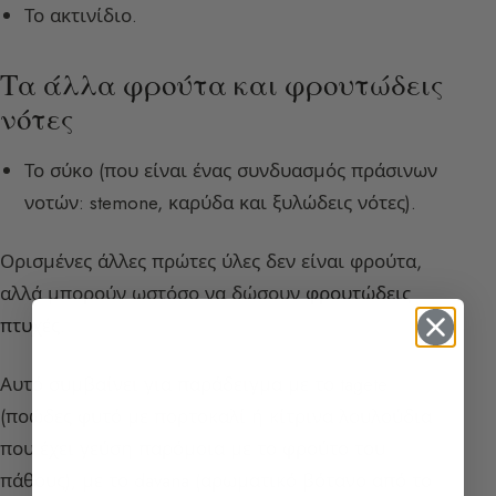
Το ακτινίδιο.
Τα άλλα φρούτα και φρουτώδεις
νότες
Το σύκο (που είναι ένας συνδυασμός πράσινων
νοτών: stemone, καρύδα και ξυλώδεις νότες).
Ορισμένες άλλες πρώτες ύλες δεν είναι φρούτα,
αλλά μπορούν ωστόσο να δώσουν
φρουτώδεις
πτυχές
.
Αυτό συμβαίνει για παράδειγμα με το tagete
(ποώδες φυτό με πορτοκαλί ή κίτρινα λουλούδια
που έχει γεύση παρόμοια με το φρούτο του
πάθους), με το davana (αρωματικό βότανο από το