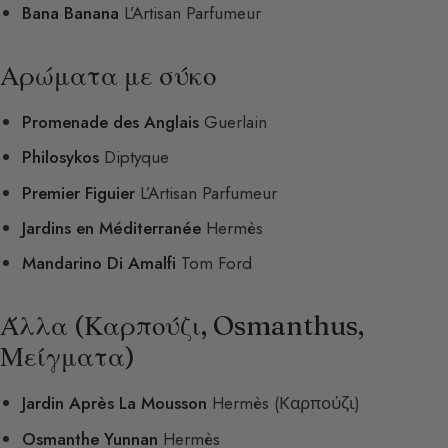
Bana Banana
L’Artisan Parfumeur
Αρώματα με σύκο
Promenade des Anglais
Guerlain
Philosykos
Diptyque
Premier Figuier
L’Artisan Parfumeur
Jardins en Méditerranée
Hermès
Mandarino Di Amalfi
Tom Ford
Άλλα (Καρπούζι, Osmanthus,
Μείγματα)
Jardin Après La Mousson
Hermès (Καρπούζι)
Osmanthe Yunnan
Hermès