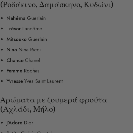
(Ροδάκινο, Δαμάσκηνο, Κυδώνι)
Nahéma
Guerlain
Trésor
Lancôme
Mitsouko
Guerlain
Nina
Nina Ricci
Chance
Chanel
Femme
Rochas
Yvresse
Yves Saint Laurent
Αρώματα με ζουμερά φρούτα
(Αχλάδι, Μήλο)
J’Adore
Dior