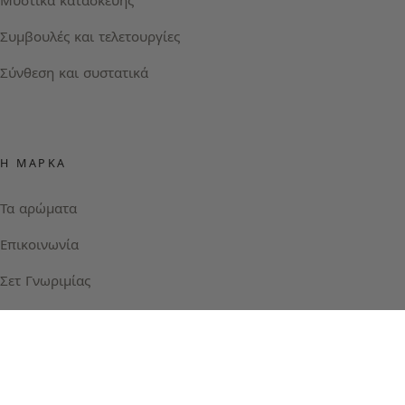
Μυστικά κατασκευής
Συμβουλές και τελετουργίες
Σύνθεση και συστατικά
Η ΜΆΡΚΑ
Τα αρώματα
Επικοινωνία
Σετ Γνωριμίας
Instagram
Facebook