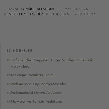
YAZAN
SYLVAINE DELACOURTE
·
MAY 20, 2026
·
GÜNCELLENME TARIHI
AUGUST 3, 2026
· 6 DK OKUMA
İÇINDEKILER
Parfümerideki Meyveler: Doğal Notalardan Sentetik
Moleküllere
Meyvemsi Notaların Tanımı
Parfümcünün Orgundaki Meyveler
Parfümerideki Meyve Alt Aileleri
Meyveler ve Sentetik Moleküller