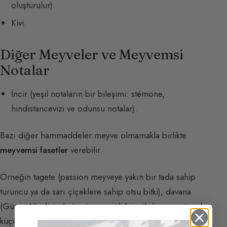
oluşturulur).
Kivi.
Diğer Meyveler ve Meyvemsi
Notalar
İncir (yeşil notaların bir bileşimi: stémone,
hindistancevizi ve odunsu notalar).
Bazı diğer hammaddeler meyve olmamakla birlikte
meyvemsi fasetler
verebilir.
Örneğin tagete (passion meyveye yakın bir tada sahip
turuncu ya da sarı çiçeklere sahip otsu bitki), davana
(Güney Hindistan’a özgü aromatik bir ot), kayısı notasıyla
küçük beyaz çiçekli küçük bir çalı olan osmanthus, fir