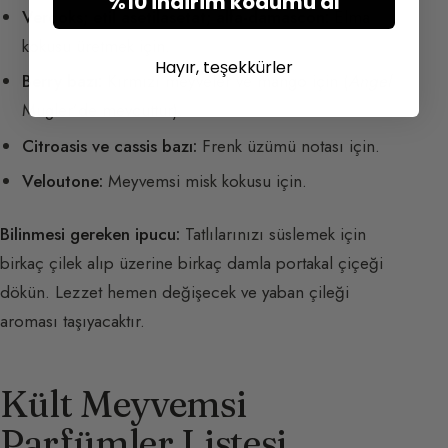
%10 indirim kodumu al
Verdoks; etil asetilasetat; alfa-damascon:
Elma
kokusu üretmek için.
Hayır, teşekkürler
Berry bazı:
Kırmızı meyveler ve mango için (
Angel
Mugler’de mevcuttur).
Citroasis ve cassis bazı:
Frenk üzümü notası için.
Veloutone:
Meyvemsi misk kokusu için.
Bilinmesi gereken ipucu:
Tatlılarınızı süslemek için
birkaç çilek alıp üzerine birkaç damla portakal çiçeği
dökün. Lezzet hemen değişecek ve yaban çileği
aroması taşıyacaktır.
Kült Meyvemsi
Parfümler Listesi