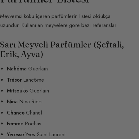
Meyvemsi koku içeren parfümlerin listesi oldukça
uzundur. Kullanılan meyvelere göre bazı referanslar:
Sarı Meyveli Parfümler (Şeftali,
Erik, Ayva)
Nahéma
Guerlain
Trésor
Lancôme
Mitsouko
Guerlain
Nina
Nina Ricci
Chance
Chanel
Femme
Rochas
Yvresse
Yves Saint Laurent