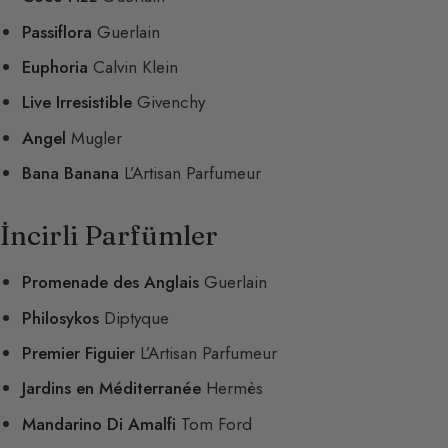
Passiflora
Guerlain
Euphoria
Calvin Klein
Live Irresistible
Givenchy
Angel
Mugler
Bana Banana
L’Artisan Parfumeur
İncirli Parfümler
Promenade des Anglais
Guerlain
Philosykos
Diptyque
Premier Figuier
L’Artisan Parfumeur
Jardins en Méditerranée
Hermès
Mandarino Di Amalfi
Tom Ford