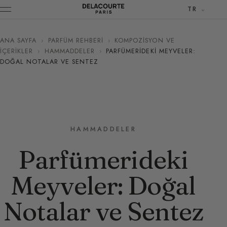
TR
ANA SAYFA
›
PARFÜM REHBERI
›
KOMPOZISYON VE
İÇERIKLER
›
HAMMADDELER
›
PARFÜMERIDEKI MEYVELER:
DOĞAL NOTALAR VE SENTEZ
HAMMADDELER
Parfümerideki
Meyveler: Doğal
Notalar ve Sentez