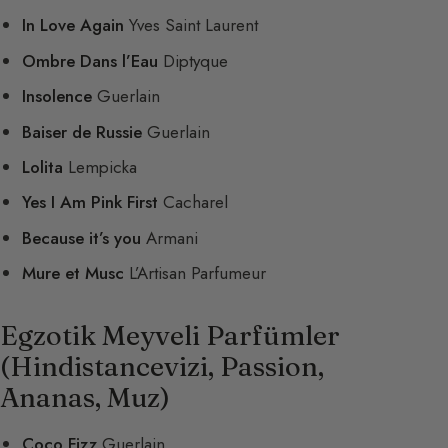
In Love Again
Yves Saint Laurent
Ombre Dans l’Eau
Diptyque
Insolence
Guerlain
Baiser de Russie
Guerlain
Lolita
Lempicka
Yes I Am Pink First
Cacharel
Because it’s you
Armani
Mure et Musc
L’Artisan Parfumeur
Egzotik Meyveli Parfümler
(Hindistancevizi, Passion,
Ananas, Muz)
Coco Fizz
Guerlain