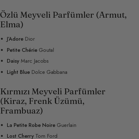
Özlü Meyveli Parfümler (Armut,
Elma)
J’Adore
Dior
Petite Chérie
Goutal
Daisy
Marc Jacobs
Light Blue
Dolce Gabbana
Kırmızı Meyveli Parfümler
(Kiraz, Frenk Üzümü,
Frambuaz)
La Petite Robe Noire
Guerlain
Lost Cherry
Tom Ford