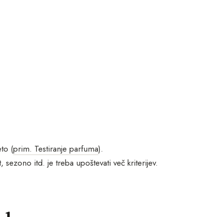
eto (
prim. Testiranje parfuma
).
sezono itd. je treba upoštevati več kriterijev.