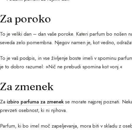
Za poroko
To je veliki dan – dan vaše poroke. Kateri parfum bo nošen 
seveda zelo pomembna. Njegov namen je, kot vedno, odražati 
To je vaš podpis, in vse življenje boste imeli v spominu parfu
je to dobro razumel: »Nič ne prebudi spomina kot vonj.«
Za zmenek
Za
izbiro parfuma za zmenek
se morate najprej poznati. Nekat
prevzeti osebnost, ki ni njihova.
Parfum, ki bo imel moč zapeljevanja, mora biti v skladu z oseb