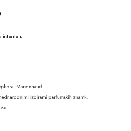
?
na
internetu
.
Sephora, Marionnaud.
z mednarodnimi izbirami parfumskih znamk.
mke.