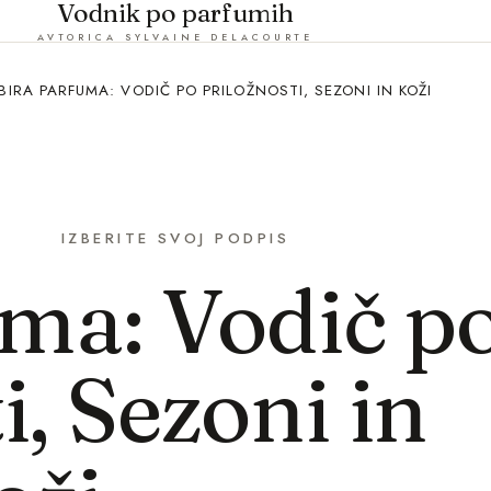
Vodnik po parfumih
AVTORICA SYLVAINE DELACOURTE
ZBIRA PARFUMA: VODIČ PO PRILOŽNOSTI, SEZONI IN KOŽI
IZBERITE SVOJ PODPIS
uma: Vodič p
i, Sezoni in