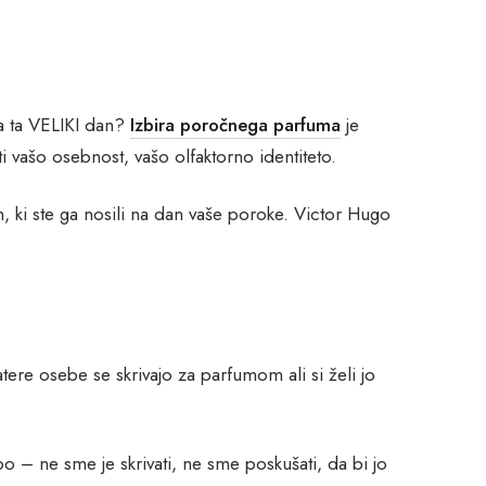
na ta VELIKI dan?
Izbira poročnega parfuma
je
vašo osebnost, vašo olfaktorno identiteto.
m, ki ste ga nosili na dan vaše poroke. Victor Hugo
ere osebe se skrivajo za parfumom ali si želi jo
o – ne sme je skrivati, ne sme poskušati, da bi jo