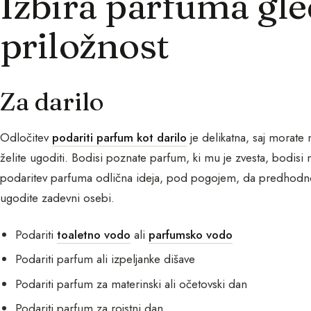
Izbira parfuma gle
priložnost
Za darilo
Odločitev
podariti parfum kot darilo
je delikatna, saj morate 
želite ugoditi. Bodisi poznate parfum, ki mu je zvesta, bodis
podaritev parfuma odlična ideja, pod pogojem, da predhodno
ugodite zadevni osebi.
Podariti
toaletno vodo
ali
parfumsko vodo
Podariti parfum ali izpeljanke dišave
Podariti parfum za materinski ali očetovski dan
Podariti parfum za rojstni dan