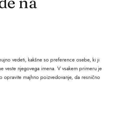
de na
nujno vedeti, kakšne so preference osebe, ki ji
i ne veste njegovega imena. V vsakem primeru je
 opravite majhno poizvedovanje, da resnično