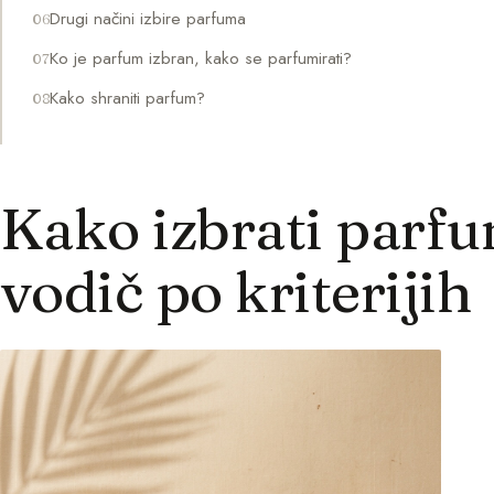
Drugi načini izbire parfuma
Ko je parfum izbran, kako se parfumirati?
Kako shraniti parfum?
Kako izbrati parf
vodič po kriterijih