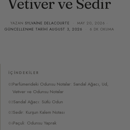
Vetiver ve Sedir
YAZAN
SYLVAINE DELACOURTE
·
MAY 20, 2026
·
GÜNCELLENME TARIHI
AUGUST 3, 2026
· 6 DK OKUMA
İÇINDEKILER
Parfümerideki Odunsu Notalar: Sandal Ağacı, Ud,
Vetiver ve Odunsu Notalar
Sandal Ağacı: Sütlü Odun
Sedir: Kurşun Kalem Notası
Paçuli: Odunsu Yaprak