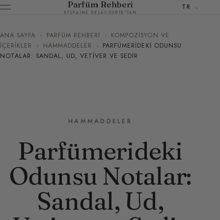
Parfüm Rehberi
TR
SYLVAINE DELACOURTE'TAN
ANA SAYFA
›
PARFÜM REHBERI
›
KOMPOZISYON VE
İÇERIKLER
›
HAMMADDELER
›
PARFÜMERIDEKI ODUNSU
NOTALAR: SANDAL, UD, VETIVER VE SEDIR
HAMMADDELER
Parfümerideki
Odunsu Notalar:
Sandal, Ud,