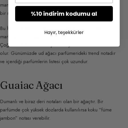
mantarla enfekte olduğunda salgılanan çok kokulu koyu
%10 indirim kodumu al
bir reçinedir.
Bu ham madde çok değerli ve pahalı olduğundan
Hayır, teşekkürler
markalar onu doğal biçimiyle nadiren kullanır.
Çoğunlukla bir kokunun yeniden yaratılması söz konusu
olur. Günümüzde ud ağacı parfümerideki trend notadır
ve içerdiği parfümlerin listesi çok uzundur.
Guaiac Ağacı
Dumanlı ve biraz deri notaları olan bir ağaçtır. Bir
parfümde çok yüksek dozlarda kullanılırsa koku “füme
jambon” notası verebilir.