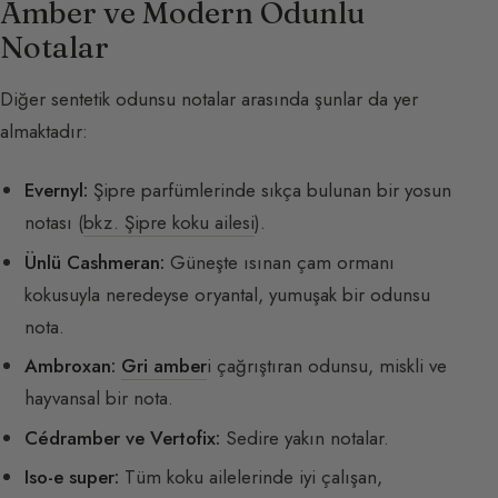
Amber ve Modern Odunlu
Notalar
Diğer sentetik odunsu notalar arasında şunlar da yer
almaktadır:
Evernyl:
Şipre parfümlerinde sıkça bulunan bir yosun
notası (
bkz. Şipre koku ailesi
).
Ünlü Cashmeran:
Güneşte ısınan çam ormanı
kokusuyla neredeyse oryantal, yumuşak bir odunsu
nota.
Ambroxan:
Gri amber
i çağrıştıran odunsu, miskli ve
hayvansal bir nota.
Cédramber ve Vertofix:
Sedire yakın notalar.
Iso-e super:
Tüm koku ailelerinde iyi çalışan,