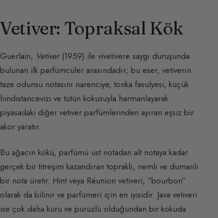
Vetiver: Topraksal Kök
Guerlain,
Vetiver
(1959) ile vivetiverе saygı duruşunda
bulunan ilk parfümcüler arasındadır; bu eser, vetiverın
taze odunsu notasını narenciye, tonka fasulyesi, küçük
hindistancevizi ve tütün kokusuyla harmanlayarak
piyasadaki diğer vetiver parfümlerinden ayıran eşsiz bir
akor yaratır.
Bu ağacın kökü, parfümü üst notadan alt notaya kadar
gerçek bir titreşim kazandıran topraklı, nemli ve dumanlı
bir nota üretir. Hint veya Réunion vetiveri, “bourbon”
olarak da bilinir ve parfümeri için en iyisidir. Java vetiveri
ise çok daha kuru ve pürüzlü olduğundan bir kokuda