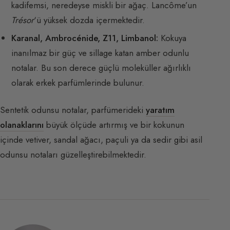
kadifemsi, neredeyse miskli bir ağaç. Lancôme’un
Trésor
‘ü yüksek dozda içermektedir.
Karanal, Ambrocénide, Z11, Limbanol:
Kokuya
inanılmaz bir güç ve sillage katan amber odunlu
notalar. Bu son derece güçlü moleküller ağırlıklı
olarak erkek parfümlerinde bulunur.
Sentetik odunsu notalar, parfümerideki
yaratım
olanaklarını
büyük ölçüde artırmış ve bir kokunun
içinde vetiver, sandal ağacı, paçuli ya da sedir gibi asil
odunsu notaları güzelleştirebilmektedir.