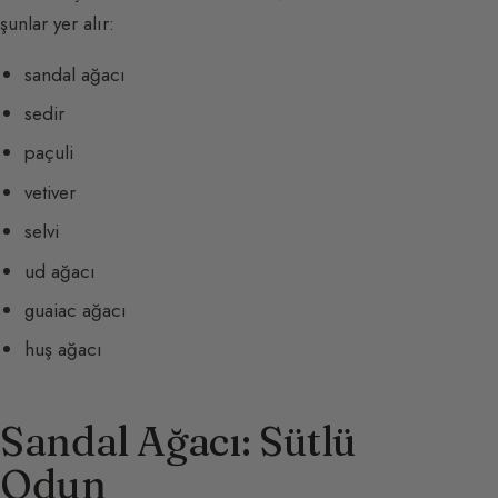
şunlar yer alır:
sandal ağacı
sedir
paçuli
vetiver
selvi
ud ağacı
guaiac ağacı
huş ağacı
Sandal Ağacı: Sütlü
Odun