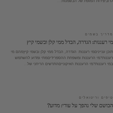
לרוביצירות המופת של הבשמנות:…
מדריך בשמים
מי רעננות: הגדרה, הבדל ממי קלן ובשמי קיץ
תוכן ענייניםמי רעננות: הגדרה, הבדל ממי קלן ובשמי קיץמהם מי
רעננות?מי הרעננות ומשפחת ההספרידיםמתי ומדוע להשתמש
במי רעננות?מי הרעננות האיקונייםהתרשים הריחני של…
טיפים וריטואלים
הבושם שלי נהפך על עורי: מדוע?