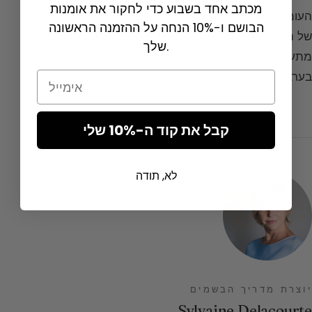
מכתב אחד בשבוע כדי לחקור את אומנות
העומק והעדינות נותרים כי זיכרון
הבושם
הזה חובק את זה
הבושם ו-10% הנחה על ההזמנה הראשונה
של התמונות. היום מתחיל היטב. בחוץ, הסדינים
שלך.
מתעופפים ברוח כרמז לרגע זה שאני מתאווה לחזור אליו
בערב.”
Email
קבל את קוד ה-10% שלי
לא, תודה
יוצרת מדריך הבשמים
Sylvaine Delacourte