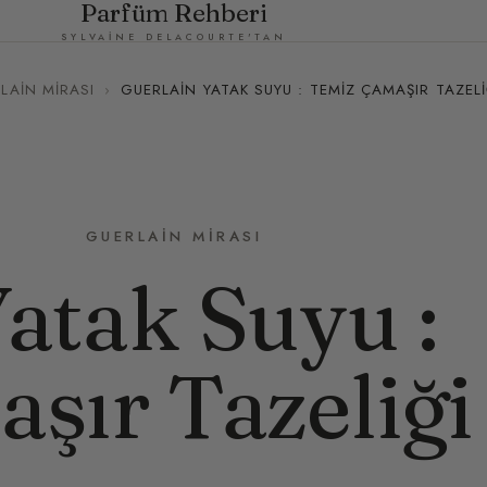
Parfüm Rehberi
SYLVAINE DELACOURTE'TAN
LAIN MIRASI
›
GUERLAIN YATAK SUYU : TEMIZ ÇAMAŞIR TAZELI
GUERLAIN MIRASI
atak Suyu :
şır Tazeliği