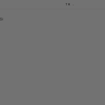
TR
ĞI