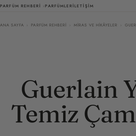
PARFÜM REHBERI
PARFÜMLER
İLETIŞIM
ANA SAYFA
›
PARFÜM REHBERI
›
MIRAS VE HIKÂYELER
›
GUER
Guerlain Y
Temiz Çama