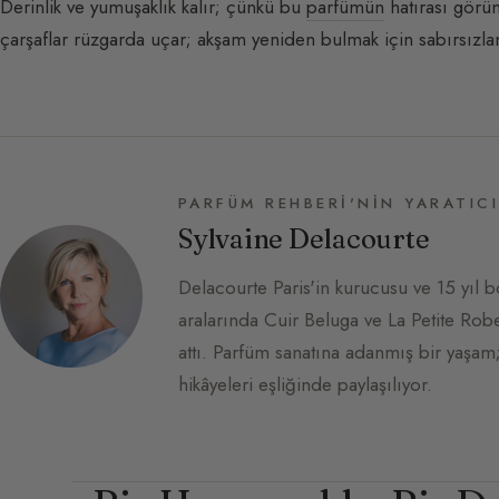
Derinlik ve yumuşaklık kalır; çünkü bu
parfümün
hatırası görün
çarşaflar rüzgarda uçar; akşam yeniden bulmak için sabırsızl
PARFÜM REHBERI'NIN YARATICI
Sylvaine Delacourte
Delacourte Paris'in kurucusu ve 15 yıl b
aralarında Cuir Beluga ve La Petite Ro
attı. Parfüm sanatına adanmış bir yaşa
hikâyeleri eşliğinde paylaşılıyor.