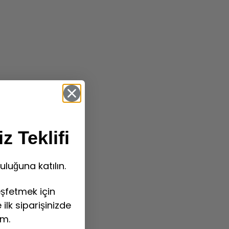
z Teklifi
uluğuna katılın.
şfetmek için
ilk siparişinizde
im.