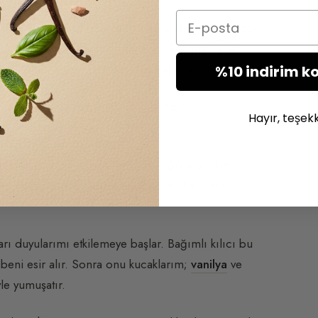
Email
daha erken kalkar. Zamanla hayalperest ruhlara çok
 pamuk kumaşa gömer ve gözlerimi kaparım. Her
rürüm. Neşeli. Şefkatin saati çalmıştır.
%10 indirim k
ığı bu oyunu tercih ederim. Kendini
Hayır, teşek
 iyi karışsın.
sı taşır; arzu ve bedenin sıcaklığıyla birlikte
niş yaprakları
nı yıldız anasonunun likörümsü
rı duyularımı etkilemeye başlar. Bağımlı kılıcı bu
 beni esir alır. Sonra onu kucaklarım;
vanilya
ve
le yumuşatır.