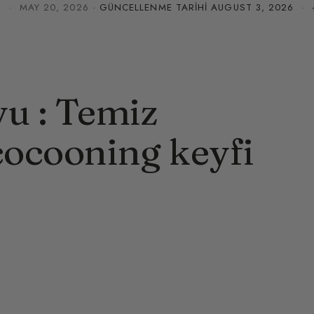
E
·
MAY 20, 2026
· GÜNCELLENME TARIHI
AUGUST 3, 2026
· 4
yu : Temiz
cocooning keyfi