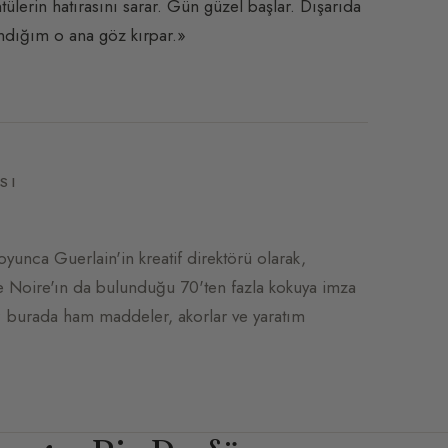
tülerin hatırasını sarar. Gün güzel başlar. Dışarıda
andığım o ana göz kırpar.»
SI
oyunca Guerlain'in kreatif direktörü olarak,
be Noire'ın da bulunduğu 70'ten fazla kokuya imza
m; burada ham maddeler, akorlar ve yaratım