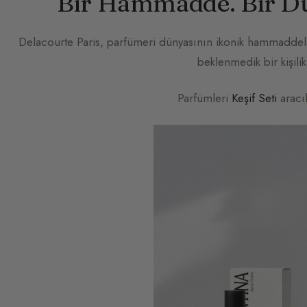
Bir Hammadde. Bir Du
Delacourte Paris
, parfümeri dünyasının ikonik hammaddele
beklenmedik bir kişilik
Parfümleri
Keşif Seti
aracıl