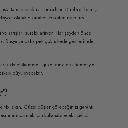
aşta tamamen ikna olamadılar. Direktör, bitmiş
isyon olarak çıkaralım, bakalım ne olur».
i ve satışları sürekli artıyor. Her şeyden önce
a, Rusya ve daha pek çok ülkede gezilerimde
arak da mükemmel; güzel bir çiçek demetiyle
erkesi büyüleyecektir.
r?
e vb. sıkın. Güzel düşler göreceğinizi garanti
sını arındırmak için kullanabilecek, çekici