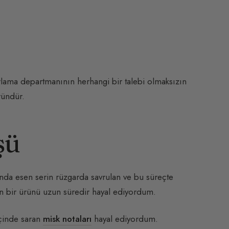
arlama departmanının herhangi bir talebi olmaksızın
ründür.
şü
ında esen serin rüzgarda savrulan ve bu süreçte
an bir ürünü uzun süredir hayal ediyordum.
içinde saran
misk notaları
hayal ediyordum.