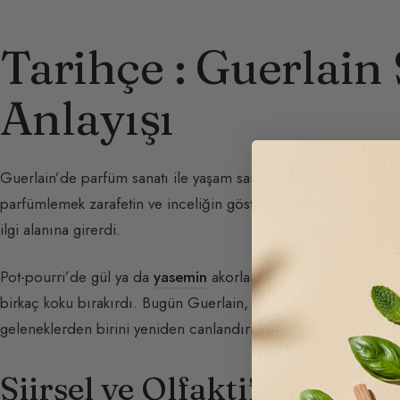
Tarihçe : Guerlain
Anlayışı
Guerlain’de parfüm sanatı ile yaşam sanatı hep bir olmuştur. 1
parfümlemek zarafetin ve inceliğin göstergesiydi; sillage har
ilgi alanına girerdi.
Pot-pourri’de gül ya da
yasemin
akorlarıyla dolaplara, kolalanm
birkaç koku bırakırdı. Bugün Guerlain, kullanımını bir aşk hikâ
geleneklerden birini yeniden canlandırmaktadır.
Şiirsel ve Olfaktif Betimle