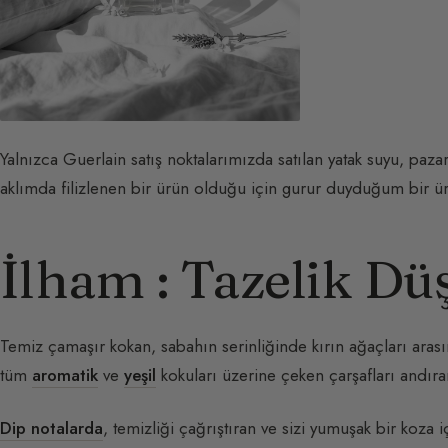
Yalnızca Guerlain satış noktalarımızda satılan yatak suyu, paz
aklımda filizlenen bir ürün olduğu için gurur duyduğum bir ü
İlham : Tazelik Dü
Temiz çamaşır kokan, sabahın serinliğinde kırın ağaçları aras
tüm
aromatik
ve
yeşil
kokuları üzerine çeken çarşafları andır
Dip notalarda
, temizliği çağrıştıran ve sizi yumuşak bir koza 