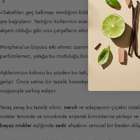
«Sabahları geç kalkmayı sevdiğimi bildiği için o çoğu zaman 
şey bağışlanır. Yastığını kollarımın arasına alırım, burnumu
akşam olduğu gibi onu çarşafların altında yanıma sokulurken gö
Morpheus’un büyüsü etki etmez üzerime; onun ustaca hazırlad
parfümlemez, yatağa bu mutluluğu bırakır ki kendi kokusu daha
Aşklarımızın kokusu bu yüzden bu tatlı, aromatik ve
ahşap
nüan
gelişir. Önce satinsi bir tazelik hissediyorum:
bergamot
ve
kiş
vurgusuyla sarhoş ediyor.
Yavaş yavaş bu tazelik silinir;
neroli
ve adaçayının çiçeksi notala
notalar tenimde ve onunkinde eriyerek kıvrımlarına yerleşir ve
beyaz miskler
eşliğinde
sedir
ahşabını sensüel bir beden diliy