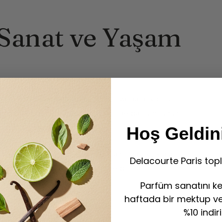
 Sanat ve Yaşam
900’lerde eldivenleri, mendilleri ya da dekoltesi
ekete eşlik eden bir unsurdu. Evler de parfümcünün
Hoş Geldini
ış çarşafların arasına girerdi; flanel yastıkçıklara
Delacourte Paris topl
yesi gibi keşfedilen Yatak Suyu ile bu narin
Parfüm sanatını ke
haftada bir mektup ve 
me
%10 indir