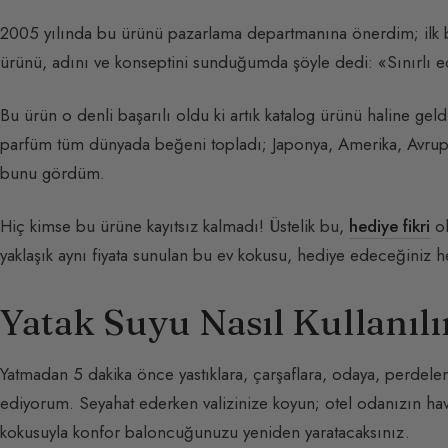
2005 yılında bu ürünü pazarlama departmanına önerdim; ilk b
ürünü, adını ve konseptini sunduğumda şöyle dedi: «Sınırlı ed
Bu ürün o denli başarılı oldu ki artık katalog ürünü haline geld
parfüm tüm dünyada beğeni topladı; Japonya, Amerika, Avrup
bunu gördüm.
Hiç kimse bu ürüne kayıtsız kalmadı! Üstelik bu,
hediye fikri
ol
yaklaşık aynı fiyata sunulan bu ev kokusu, hediye edeceğiniz h
Yatak Suyu Nasıl Kullanılı
Yatmadan 5 dakika önce yastıklara, çarşaflara, odaya, perdeler
ediyorum. Seyahat ederken valizinize koyun; otel odanızın hava
kokusuyla konfor baloncuğunuzu yeniden yaratacaksınız.