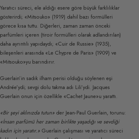
Yaratıcı süreci, ele aldığı esere göre büyük farklılıklar
gösterirdi; «Mitsouko» (1919) dahil bazı formülleri
görece kısa tuttu. Diğerleri, zaman zaman önceki
parfümleri içeren (tiroir formülleri olarak adlandırılan)
daha ayrıntılı yapıdaydı; «Cuir de Russie» (1935),
bileşenleri arasında «Le Chypre de Paris» (1909) ve
«Mitsouko»yu barındırır.
Guerlain’in sadık ilham perisi olduğu söylenen eşi
Andrée’ydi; sevgi dolu takma adı Lili’ydi. Jacques
Guerlain onun için özellikle «Cachet Jaune»u yarattı.
«Bir şeyi aklınızda tutun»
der Jean-Paul Guerlain, torunu:
«İnsan parfümü her zaman birlikte yaşadığı ve sevdiği
kadın için yaratır.»
Guerlain çalışması ve yaratıcı süreci