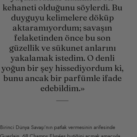
kehaneti olduğunu söylerdi. Bu
duyguyu kelimelere döküp
aktaramıyordum; savaşın
felaketinden önce bu son
güzellik ve sükunet anlarını
yakalamak istedim. O denli
yoğun bir şey hissediyordum ki,
bunu ancak bir parfümle ifade
edebildim.»
Birinci Dünya Savaşı’nın patlak vermesinin arifesinde
Guerlain, 68 Champs Elysées butiğini açmak amacıyla