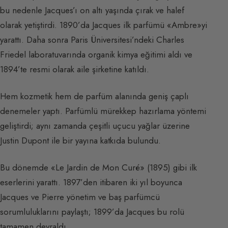
bu nedenle Jacques’ı on altı yaşında çırak ve halef
olarak yetiştirdi. 1890’da Jacques ilk parfümü «Ambre»yi
yarattı. Daha sonra Paris Üniversitesi’ndeki Charles
Friedel laboratuvarında organik kimya eğitimi aldı ve
1894’te resmi olarak aile şirketine katıldı.
Hem kozmetik hem de parfüm alanında geniş çaplı
denemeler yaptı. Parfümlü mürekkep hazırlama yöntemi
geliştirdi; aynı zamanda çeşitli uçucu yağlar üzerine
Justin Dupont ile bir yayına katkıda bulundu.
Bu dönemde «Le Jardin de Mon Curé» (1895) gibi ilk
eserlerini yarattı. 1897’den itibaren iki yıl boyunca
Jacques ve Pierre yönetim ve baş parfümcü
sorumluluklarını paylaştı; 1899’da Jacques bu rolü
tamamen devraldı.