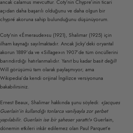
ancak calamus mevcuttur. Coty’nin Chypre’inin ticari
açıdan daha başarılı olduğunu ve daha olgun bir
chypré akoruna sahip bulunduğunu düşünüyorum.
Coty’nin «Émeraude»su (1921), Shalimar (1925) için
ilham kaynağı sayılmaktadır. Ancak Jicky’deki oryantal
akorun 1889’da ve «Sillage»ın 1907’de tüm öncüllerini
barındırdığı hatırlanmalıdır. Yanıt bu kadar basit değil!
Will görüşümü tam olarak paylaşmıyor; ama
Wikipedia’da kendi orijinal İngilizce versiyonuna
bakabilirsiniz.
Ernest Beaux, Shalimar hakkında şunu söyledi:
«Jacques
Guerlain’in kullandığı tonlarca vanilyayla zor şerbet
yapılabilir. Guerlain ise bir şaheser yarattı!»
Guerlain,
dönemin etkileri inkâr edilemez olan Paul Parquet’e