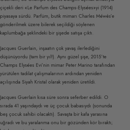
çiçekli deri «Le Parfum des Champs-Elysées»yi (1914)
piyasaya sürdü. Parfüm, butik mimarı Charles Méwès’e
gönderilmek üzere bilerek seçildiği söylenen
kaplumbağa şeklindeki bir şişede satışa çıktı.
Jacques Guerlain, inşaatın çok yavaş ilerlediğini
düşünüyordu (tam bir yıl!). Aynı güzel şişe, 2015’te
Champs Elysées Evi’nin mimar Peter Marino tarafından
yürütülen tadilat çalışmalarının ardından yeniden
açılışında Siyah Kristal olarak yeniden üretildi.
Jacques Guerlain kısa süre sonra seferber edildi. O
sırada 41 yaşındaydı ve üç çocuk babasıydı (sonunda
beş çocuk sahibi olacaktı). Savaşta bir kafa yarasına
uğradı ve bu yaralanma onu bir gözünden kör bıraktı;