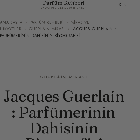
Parfüm Rehberi
TR
SYLVAINE DELACOURTE'TAN
ANA SAYFA
›
PARFÜM REHBERI
›
MIRAS VE
HIKÂYELER
›
GUERLAIN MIRASI
›
JACQUES GUERLAIN :
PARFÜMERININ DAHISININ BIYOGRAFISI
GUERLAIN MIRASI
Jacques Guerlain
: Parfümerinin
Dahisinin