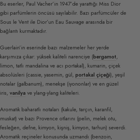
Bu eserler, Paul Vacher’in 1947’de yarattığı Miss Dior
gibi parfümlerin öncüsü sayılabilir. Bazı parfümcüler de
Sous le Vent ile Dior’un Eau Sauvage arasında bir
bağlantı kurmaktadır.
Guerlain’in eserinde bazı malzemeler her yerde
karşımıza çıkar: yüksek kaliteli narenciye (
bergamot
,
limon, tatlı mandalina ve acı portakal), kumarin, çiçek
absolüsleri (cassie, yasemin, gül,
portakal çiçeği
), yeşil
notalar (galbanum), menekşe (iyononlar) ve en güzel
iris,
vanilya
ve ylang-ylang kaliteleri.
Aromatik baharatlı notaları (kakule, tarçın, karanfil,
muskat) ve bazı Provence otlarını (pelin, melek otu,
fesleğen, defne, kimyon, kişniş, kimyon, tarhun) severdi.
Aromatik reçineler konusunda uzmandı (benzoin,