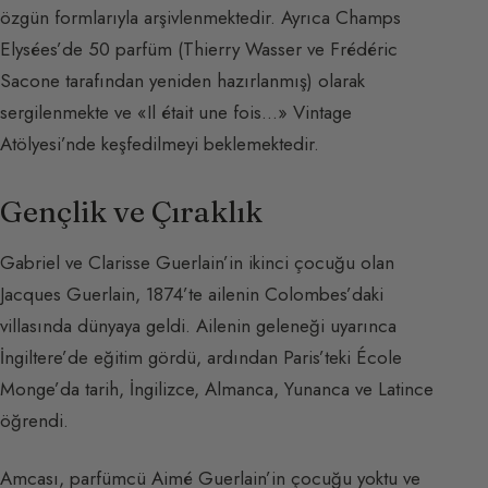
özgün formlarıyla arşivlenmektedir. Ayrıca Champs
Elysées’de 50 parfüm (Thierry Wasser ve Frédéric
Sacone tarafından yeniden hazırlanmış) olarak
sergilenmekte ve «Il était une fois…» Vintage
Atölyesi’nde keşfedilmeyi beklemektedir.
Gençlik ve Çıraklık
Gabriel ve Clarisse Guerlain’in ikinci çocuğu olan
Jacques Guerlain, 1874’te ailenin Colombes’daki
villasında dünyaya geldi. Ailenin geleneği uyarınca
İngiltere’de eğitim gördü, ardından Paris’teki École
Monge’da tarih, İngilizce, Almanca, Yunanca ve Latince
öğrendi.
Amcası, parfümcü Aimé Guerlain’in çocuğu yoktu ve