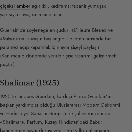
çiçeksi amber
ağırlıklı, kadifemsi tabanlı yumuşak
yapısıyla savaş öncesine aittir.
Guerlain’de söylenegelen şudur: «L’Heure Bleue» ve
«Mitsouko», savaşın başlangıcı ile sonu arasında bir
parantez açıp kapatmak için aynı şişeyi paylaşır.
(Kanımca o dönemde yeni bir şişe tasarımı geliştirmek
güçtü.)
Shalimar (1925)
1925’te Jacques Guerlain, kardeşi Pierre Guerlain’in
başkan yardımcısı olduğu Uluslararası Modern Dekoratif
ve Endüstriyel Sanatlar Sergisi’nde şaheserini sundu:
«Shalimar». Parfüm, Kuzey Hindistan’daki Babür
bahçelerine saygı duruşuydu. Dört yıllık çalışmanın