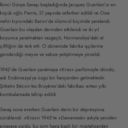
İkinci Dünya Savaşı başladığında Jacques Guerlain’in en
küçük oğlu Pierre, 21 yaşında seferber edildi ve Oise
nehri kıyısındaki Baron’da ölümcül biçimde yaralandı.
Guerlain bu olaydan derinden etkilendi ve iki yıl
boyunca yaratmaktan vazgeçti; Normandiya’daki at
çiftliğini de terk etti. O dönemde fabrika işçilerine
gönderdiği meyve ve sebze yetiştirmeye yöneldi.
1942’de Guerlain yaratmaya «Kriss» parfümüyle döndü;
adı Endonezya’ya özgü bir hançerden gelmektedir.
Şirketin Bécon-les-Bruyères’deki fabrikası ertesi yılki
bombalamada tahrip edildi.
Savaş sona ererken Guerlain derin bir depresyona
sürüklendi. «Kriss»i 1945’te «Dawamesk» adıyla yeniden
piyasaya sürdü; bu isim haşiş bazlı bir müstahzardan