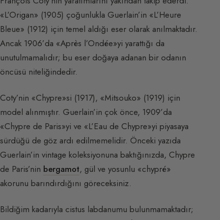
François Coty’nin yaratımlarını yakından takip ederdi.
«L’Origan» (1905) çoğunlukla Guerlain’in «L’Heure
Bleue» (1912) için temel aldığı eser olarak anılmaktadır.
Ancak 1906’da «Après l’Ondée»yi yarattığı da
unutulmamalıdır; bu eser doğaya adanan bir odanın
öncüsü niteliğindedir.
Coty’nin «Chypre»si (1917), «Mitsouko» (1919) için
model alınmıştır. Guerlain’in çok önce, 1909’da
«Chypre de Paris»yi ve «L’Eau de Chypre»yi piyasaya
sürdüğü de göz ardı edilmemelidir. Önceki yazıda
Guerlain’in vintage koleksiyonuna baktığınızda, Chypre
de Paris’nin
bergamot
, gül ve yosunlu «chypré»
akorunu barındırdığını göreceksiniz.
Bildiğim kadarıyla cistus labdanumu bulunmamaktadır;