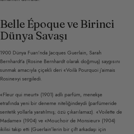
Belle Époque ve Birinci
Dünya Savaşı
1900 Dünya Fuarı’nda Jacques Guerlain, Sarah
Bernhardt’a (Rosine Bernhardt olarak doğmuş) saygısını
sunmak amacıyla çiçekli deri «Voilà Pourquoi j’aimais
Rosine»yi sergiledi.
«Fleur qui meurt» (1901) adlı parfüm, menekşe
etrafında yeni bir deneme niteliğindeydi (parfümeride
sentetik yollarla yaratılmış; özü çıkarılamaz). «Voilette de
Madame» (1904) ve «Mouchoir de Monsieur» (1904)
ikilisi takip etti (Guerlain’lerin bir çift arkadaşı için