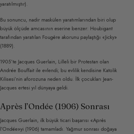
yaratılmıştır).
Bu sonuncu, nadir maskülen yaratımlarından biri olup
büyük ölçüde amcasının eserine benzer: Houbigant
tarafından yaratılan Fougère akorunu paylaştığı «Jicky»
(1889).
1905’te Jacques Guerlain, Lilleli bir Protestan olan
Andrée Bouffait ile evlendi; bu evlilik kendisine Katolik
Kilisesi’nin aforozuna neden oldu. İlk çocukları Jean-
Jacques ertesi yıl dünyaya geldi.
Après l’Ondée (1906) Sonrası
Jacques Guerlain, ilk büyük ticari başarısı «Après
l’Ondée»yi (1906) tamamladı. Yağmur sonrası doğaya