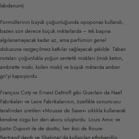
labdanum).
Formüllerinin büyük çoğunluğunda opoponax kullandı;
bazen son derece küçük miktarlarda – tek başına
algılanamayacak kadar az, ama parfümün genel
dokusuna vazgeçilmez katkılar sağlayacak şekilde. Taban
notaları çoğunlukla yoğun sentetik miskleri (misk keton,
ambrette miski, ksilen miski) ve büyük miktarda amber
gri’yi kapsıyordu.
François Coty ve Ernest Daltroff gibi Guerlain da Naef
Fabrikaları ve Laire Fabrikalarının, özellikle sonuncusu
tarafından üretilen «Mousse de Saxe»ı sıklıkla kullanarak
kendine özgü bir deri akoru oluşturdu. Louis Amic ve
Justin Dupont ile de dosttu; her ikisi de Roure-
Bertrand’daydı ve Shalimar’da kullanılan ethylvanillin