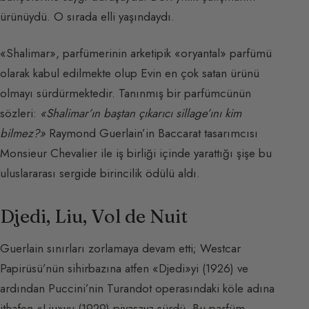
ürünüydü. O sırada elli yaşındaydı.
«Shalimar», parfümerinin arketipik «oryantal» parfümü
olarak kabul edilmekte olup Evin en çok satan ürünü
olmayı sürdürmektedir. Tanınmış bir parfümcünün
sözleri:
«Shalimar’ın baştan çıkarıcı sillage’ını kim
bilmez?»
Raymond Guerlain’in Baccarat tasarımcısı
Monsieur Chevalier ile iş birliği içinde yarattığı şişe bu
uluslararası sergide birincilik ödülü aldı.
Djedi, Liu, Vol de Nuit
Guerlain sınırları zorlamaya devam etti; Westcar
Papirüsü’nün sihirbazına atfen «Djedi»yi (1926) ve
ardından Puccini’nin Turandot operasındaki köle adına
ithafen «Liu»yu (1929) piyasaya sürdü. Bu parfüm