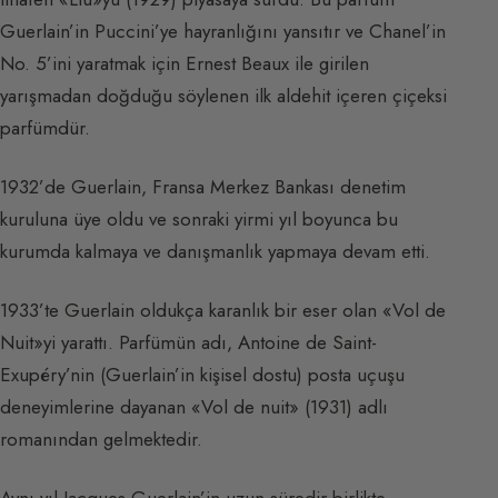
Guerlain’in Puccini’ye hayranlığını yansıtır ve Chanel’in
No. 5’ini yaratmak için Ernest Beaux ile girilen
yarışmadan doğduğu söylenen ilk aldehit içeren çiçeksi
parfümdür.
1932’de Guerlain, Fransa Merkez Bankası denetim
kuruluna üye oldu ve sonraki yirmi yıl boyunca bu
kurumda kalmaya ve danışmanlık yapmaya devam etti.
1933’te Guerlain oldukça karanlık bir eser olan «Vol de
Nuit»yi yarattı. Parfümün adı, Antoine de Saint-
Exupéry’nin (Guerlain’in kişisel dostu) posta uçuşu
deneyimlerine dayanan «Vol de nuit» (1931) adlı
romanından gelmektedir.
Aynı yıl Jacques Guerlain’in uzun süredir birlikte