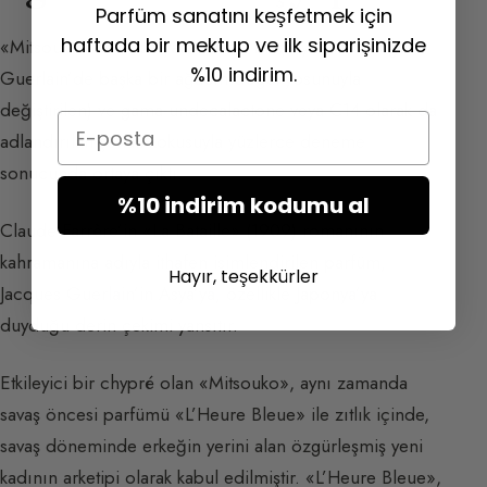
Parfüm sanatını keşfetmek için
haftada bir mektup ve ilk siparişinizde
«Mitsouko» 1919’da yaratıldı ve meşe yosunu (bugün
%10 indirim.
Guerlain’de başka bir ağacın doğal yosunuyla
değiştirilen) ve gama-undecalactone veya C14 olarak da
Email
adlandırılan şeftali kokusuyla yüzlerce deneme
sonucunda ortaya çıktı.
%10 indirim kodumu al
Claude Farrère’in «La Bataille» (1909) romanının
kahramanına adıyla ithafen isimlendirilen parfüm,
Hayır, teşekkürler
Jacques Guerlain’in Asya’ya, özellikle Japonya’ya
duyduğu derin çekimi yansıtır.
Etkileyici bir chypré olan «Mitsouko», aynı zamanda
savaş öncesi parfümü «L’Heure Bleue» ile zıtlık içinde,
savaş döneminde erkeğin yerini alan özgürleşmiş yeni
kadının arketipi olarak kabul edilmiştir. «L’Heure Bleue»,