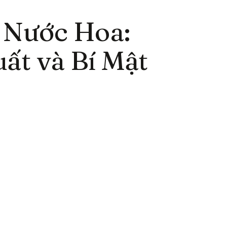
 Nước Hoa:
ất và Bí Mật