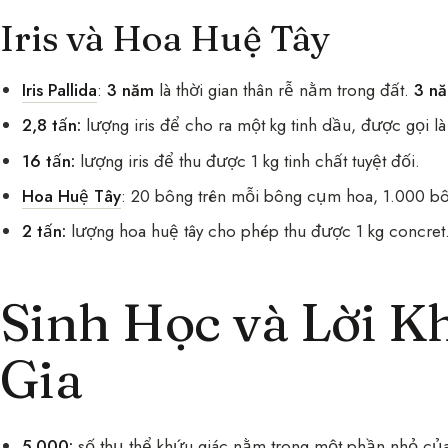
Iris và Hoa Huệ Tây
Iris Pallida
:
3 năm
là thời gian thân rễ nằm trong đất.
3 n
2,8 tấn:
lượng iris để cho ra một kg tinh dầu, được gọi là
16 tấn:
lượng iris để thu được 1 kg tinh chất tuyệt đối.
Hoa Huệ Tây
: 20 bông trên mỗi bông cụm hoa, 1.000 bô
2 tấn:
lượng hoa huệ tây cho phép thu được 1 kg concret
Sinh Học và Lời 
Gia
5.000:
số thụ thể khứu giác nằm trong một phần nhỏ của