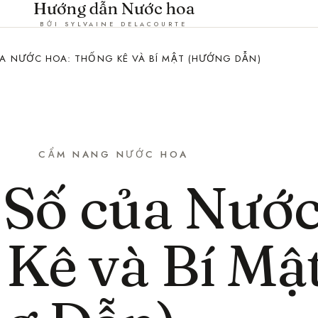
Hướng dẫn Nước hoa
BỞI SYLVAINE DELACOURTE
 NƯỚC HOA: THỐNG KÊ VÀ BÍ MẬT (HƯỚNG DẪN)
CẨM NANG NƯỚC HOA
Số của Nướ
Kê và Bí Mậ