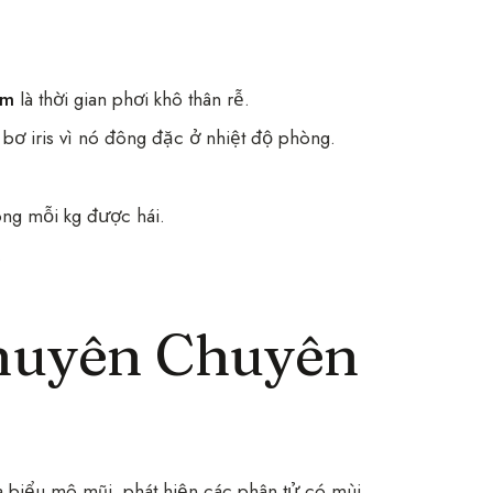
ăm
là thời gian phơi khô thân rễ.
 bơ iris vì nó đông đặc ở nhiệt độ phòng.
ng mỗi kg được hái.
.
Khuyên Chuyên
 biểu mô mũi, phát hiện các phân tử có mùi.