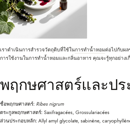
เราดำเนินการสำรวจวัตถุดิบที่ใช้ใน
การทำน้ำหอม
ต่อไปกับผล
การใช้งานในการทำน้ำหอมและกลิ่นอาหาร คุณจะรู้ทุกอย่างเกี
พฤกษศาสตร์และประว
ชื่อพฤกษศาสตร์:
Ribes nigrum
ตระกูลพฤกษศาสตร์:
Saxifragacées, Grossulariacées
ส่วนประกอบหลัก:
Allyl amyl glycolate, sabinène, caryophyllèn