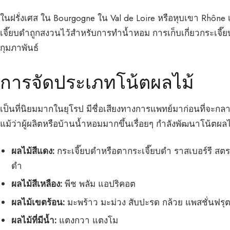
ในฝรั่งเศส ใน Bourgogne ใน Val de Loire หรือหุบเขา Rhôn
เจี๊ยบดำถูกสงวนไว้สำหรับการทำน้ำหอม การเก็บเกี่ยวกระเจี๊
กุมภาพันธ์
การจัดประเภทโน้ตผลไม้
เป็นที่นิยมมากในยุโรป มีชื่อเสียงทางการแพทย์มาก่อนที่จะกลา
แม้ว่าผู้ผลิตหรือบ้านน้ำหอมมากขึ้นเรื่อยๆ กำลังพัฒนาโน้ตผ
ผลไม้สีแดง:
กระเจี๊ยบดำหรือตากระเจี๊ยบดำ ราสเบอร์รี สตรอเบ
ดำ
ผลไม้สีเหลือง:
พีช พลัม แอปริคอต
ผลไม้เขตร้อน:
มะพร้าว มะม่วง สับปะรด กล้วย แพสชั่นฟรุ
ผลไม้ที่มีน้ำ:
แตงกวา แตงโม