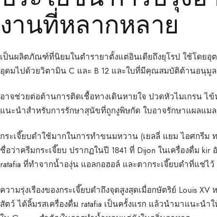
งานที่หลากหลาย
เป็นผลิตภัณฑ์ที่นิยมในตำรายาตั้งแต่อินเดียถึงยุโรป ใช้โดยอ
อุดมไปด้วยวิตามิน C และ B 12 และใบที่มีคุณสมบัติต้านอนุม
อาจช่วยต่อต้านการติดเชื้อทางเดินหายใจ ปวดหัวไมเกรน ไข้หว
แนะนำสำหรับการรักษาสุนัขที่ถูกงูพิษกัด ใบอาจรักษาแผลแมล
กระเจี๊ยบดำใช้มากในการทำขนมหวาน (เยลลี่ แยม ไอศกรีม ทาร์ต
ชื่อว่าครีมกระเจี๊ยบ ปรากฏในปี 1841 ที่ Dijon ในเครื่องดื่ม kir
ratafia ที่ทำจากน้ำองุ่น แอลกอฮอล์ และตากระเจี๊ยบดำที่แช่ไว้
ความรุ่งเรืองของกระเจี๊ยบดำถึงจุดสูงสุดเมื่อกษัตริย์ Louis X
สัตว์ ได้ลิ้มรสเครื่องดื่ม ratafia เป็นครั้งแรก แล้วนำมาแนะน