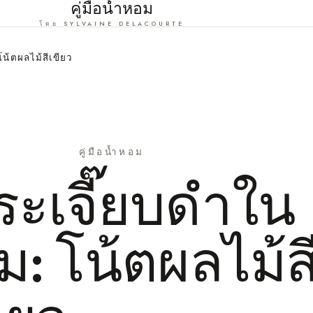
คู่มือน้ำหอม
โดย SYLVAINE DELACOURTE
น้ตผลไม้สีเขียว
คู่มือน้ำหอม
ระเจี๊ยบดำใน
: โน้ตผลไม้ส