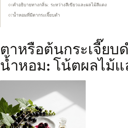
คำอธิบายทางกลิ่น: ระหว่างสีเขียวและผลไม้สีแดง
น้ำหอมที่มีตากระเจี๊ยบดำ
ตาหรือต้นกระเจี๊ย
น้ำหอม: โน้ตผลไม้แ