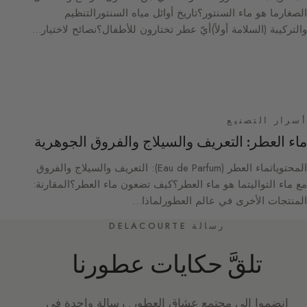
الصغارما هو ماء السنتور؟تاريخ أوائل مياه السنتورالتنظيم
والتركيبة (السلامة أولاً)أيّ عطر تختارون للأطفال؟نصائح لاختيار…
أسرار التصنيع
ماء العطر: التعريف والسيلاج والفروق الجوهرية
المحتوياتماء العطر (Eau de Parfum): التعريف والسيلاج والفروق
مع ماء التواليتما هو ماء العطر؟كيف تضعون ماء العطر؟المقارنة:
المنتجات الأخرى في عالم العطورلماذا…
رسالة DELACOURTE
تلقَّ حكايات عطورنا
انضموا إلى مجتمع عشاق العطور. رسالة واحدة في