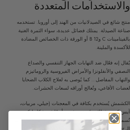
والاستخدامات المتعددة
منتج شائع في الصيدلانيات من الهند إلى أوروبا. تستخدمه
صناعة الصيدلة. يمتلك فضائل عديدة، سواء الثمرة الغنية
بالفيتامينات C وB 12 أو الورقة ذات الخصائص المضادة
للأكسدة والملينة.
يُقال إنه فعّال ضد التهابات الجهاز التنفسي والصداع
النصفي والأنفلونزا والأمراض الفيروسية والروماتيزم
والتهاب المفاصل… كما يُوصى به لعلاج الكلاب الضحايا
لعضات الأفاعي، وتُعالج أوراقه لسعات الحشرات.
الكشمش يُستخدم بكثافة في المعجنات (جيلي، مربيات،
آيس كريم، فطائر…) وهو مشهور أيضًا في شكل ليكور.
تُسمى أيضًا كريم كاسيس، ظهرت عام 1841 في ديجون في
الـ kir الشهير، وهو مزيج النبيذ والليكور، خلفًا للـ ratafia