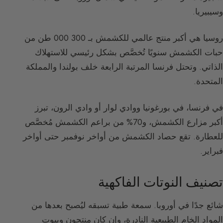
وسيبيريا.
روسيا هي أكبر منتج عالمي للكشمش بـ 300 000 طن من
حبات الكشمش سنويًا تُخصَّص بشكل رئيسي للاستهلاك
الذاتي. وتحتل فرنسا المرتبة الرابعة خلف بولندا والمملكة
المتحدة.
في فرنسا، في بورغونيا ووادي لوار أو وادي الرون، تبرز
أكبر مزارع الكشمش، و70% من براعم الكشمش مُخصَّص
للعطارة. تقع حصاد الكشمش من أواخر نوفمبر حتى أواخر
فبراير.
تصنيف النوتات الفاكهية
شائع جدًا في أوروبا. سمعة طبية تسبقه ليُصبح بعدها من
المواد الخام الطبيعية النادرة، وإن كان منتجون وبيوت