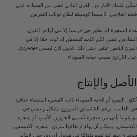
تمكّن علماء الآثار من القرن الثاني عشر من الشهادة على
فعله العلاجي، لا سيما كوسيلة لعلاج نوبات النقرس.
هذه الشجرة لم تظهر في فرنسا إلا في أواخر القرن
السادس عشر، لكن كلمة كشمش لم تُولد حقًا إلا في
القرن الثامن عشر. حتى ذلك الحين كان يُسمى
poyvrier
،
على الأرجح بسبب حباته السوداء.
الأصل والإنتاج
تُكوّن الثمرة أو الحبة السوداء ذات القشرة الملساء عناقيد
في الغالب. برعم الكشمش المزروع بشكل رئيسي في
بورغونيا يأتي من شجرة تُسمى الجوزين الأسود أو شجرة
الكشمش، ويمكن أن يبلغ ارتفاعها مترين. شجرة الكشمش
شجيرة متفرعة تنمو تلقائيًا في شمال أوروبا، حتى لابلاند