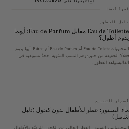
تابعونا على INSTAGRAM
اقرأ أيضًا
دليل العطور
Eau de Toilette مقابل Eau de Parfum: أيهما
يدوم أطول؟
المحتوياتEau de Toilette أم Eau de Parfum أم Extrait: أيها يدوم
فعلاً؟ الحقيقة من خبيرةوهم النسب المئوية: حجةٌ تسويقية في
الغالبشواهد العطور…
أسرار التصنيع
ماء السنتور: عطر للأطفال بدون كحول (دليل
شامل)
المحتوياتماء السنتور: العطر الخالي من الكحول للرضّع والأطفال