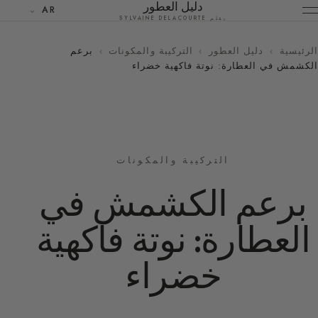
دليل العطور
AR
بقلم SYLVAINE DELACOURTE
الرئيسية
›
دليل العطور
›
التركيبة والمكونات
›
برعم
الكشمش في العطارة: نوتة فاكهية خضراء
التركيبة والمكونات
برعم الكشمش في
العطارة: نوتة فاكهية
خضراء