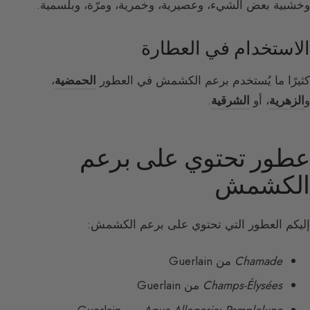
وخشبية بعض الشيء، وعصيرية، وخمرية، ومرّة، وبلسمية.
الاستخدام في العطارة
كثيرًا ما يُستخدم برعم الكشمش في العطور
الحمضية
،
و
الزهرية
، أو
الشرقية
.
عطور تحتوي على برعم
الكشمش
إليكم العطور التي تحتوي على برعم الكشمش:
Chamade
من Guerlain
Champs-Élysées
من Guerlain
Aqua Allegoria: Pamplelune
من Guerlain