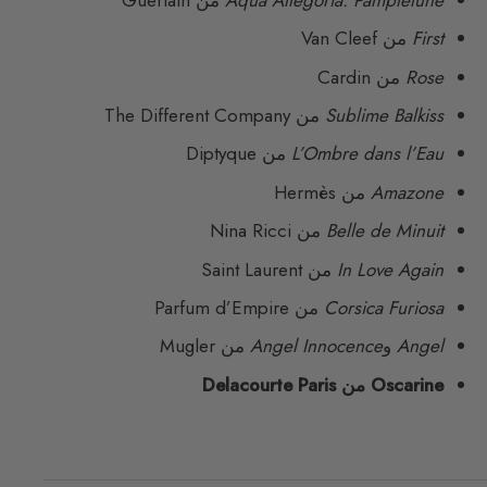
First
من Van Cleef
Rose
من Cardin
Sublime Balkiss
من The Different Company
L’Ombre dans l’Eau
من Diptyque
Amazone
من Hermès
Belle de Minuit
من Nina Ricci
In Love Again
من Saint Laurent
Corsica Furiosa
من Parfum d’Empire
Angel
و
Angel Innocence
من Mugler
Oscarine من Delacourte Paris