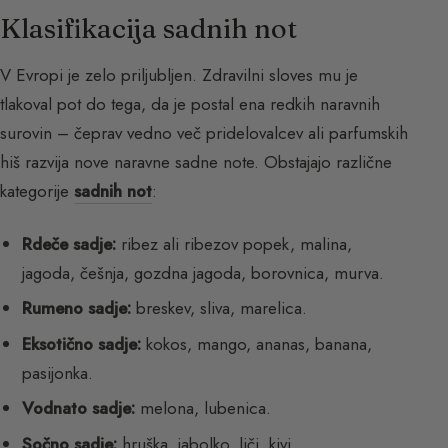
Klasifikacija sadnih not
V Evropi je zelo priljubljen. Zdravilni sloves mu je
tlakoval pot do tega, da je postal ena redkih naravnih
surovin – čeprav vedno več pridelovalcev ali parfumskih
hiš razvija nove naravne sadne note. Obstajajo različne
kategorije
sadnih not
:
Rdeče sadje:
ribez ali ribezov popek, malina,
jagoda, češnja, gozdna jagoda, borovnica, murva.
Rumeno sadje:
breskev, sliva, marelica.
Eksotično sadje:
kokos, mango, ananas, banana,
pasijonka.
Vodnato sadje:
melona, lubenica.
Sočno sadje:
hruška, jabolko, liči, kivi.