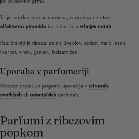
po buksovem grmu.
To je izredno močna surovina, ki prehaja celotno
olfaktorno piramido
in se čuti že v
vrhnjих notah
.
Različni
vidiki
ribeza: zelen, žveplov, saden, malo lesen,
likernat, vinski, grenak, balzamičen.
Uporaba v parfumeriji
Ribezov popek se pogosto uporablja v
citrusnih
,
cvetličnih
ali
orientalskih
parfumih.
Parfumi z ribezovim
popkom