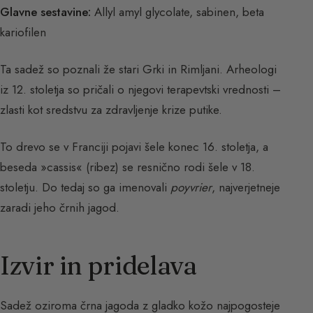
Glavne sestavine:
Allyl amyl glycolate, sabinen, beta
kariofilen
Ta sadež so poznali že stari Grki in Rimljani. Arheologi
iz 12. stoletja so pričali o njegovi terapevtski vrednosti –
zlasti kot sredstvu za zdravljenje krize putike.
To drevo se v Franciji pojavi šele konec 16. stoletja, a
beseda »cassis« (ribez) se resnično rodi šele v 18.
stoletju. Do tedaj so ga imenovali
poyvrier
, najverjetneje
zaradi jeho črnih jagod.
Izvir in pridelava
Sadež oziroma črna jagoda z gladko kožo najpogosteje