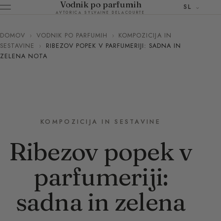
Vodnik po parfumih
SL
AVTORICA SYLVAINE DELACOURTE
DOMOV
›
VODNIK PO PARFUMIH
›
KOMPOZICIJA IN
SESTAVINE
›
RIBEZOV POPEK V PARFUMERIJI: SADNA IN
ZELENA NOTA
KOMPOZICIJA IN SESTAVINE
Ribezov popek v
parfumeriji:
sadna in zelena