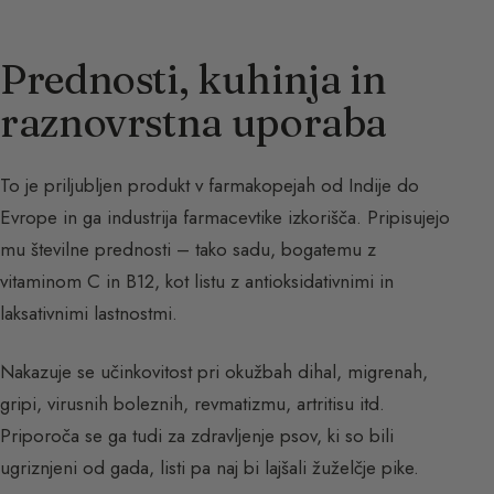
Prednosti, kuhinja in
raznovrstna uporaba
To je priljubljen produkt v farmakopejah od Indije do
Evrope in ga industrija farmacevtike izkorišča. Pripisujejo
mu številne prednosti – tako sadu, bogatemu z
vitaminom C in B12, kot listu z antioksidativnimi in
laksativnimi lastnostmi.
Nakazuje se učinkovitost pri okužbah dihal, migrenah,
gripi, virusnih boleznih, revmatizmu, artritisu itd.
Priporoča se ga tudi za zdravljenje psov, ki so bili
ugriznjeni od gada, listi pa naj bi lajšali žuželčje pike.