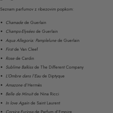
Seznam parfumov z ribezovim popkom:
Chamade
de Guerlain
Champs-Elysées
de Guerlain
Aqua Allegoria: Pamplelune
de Guerlain
First
de Van Cleef
Rose
de Cardin
Sublime Balkiss
de The Different Company
L’Ombre dans l’Eau
de Diptyque
Amazone
d’Hermès
Belle de Minuit
de Nina Ricci
In love Again
de Saint Laurent
Corsica Furiosa
de Parfum d’Empire