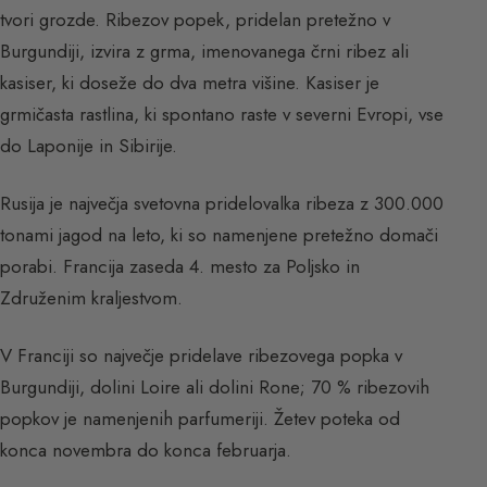
tvori grozde. Ribezov popek, pridelan pretežno v
Burgundiji, izvira z grma, imenovanega črni ribez ali
kasiser, ki doseže do dva metra višine. Kasiser je
grmičasta rastlina, ki spontano raste v severni Evropi, vse
do Laponije in Sibirije.
Rusija je največja svetovna pridelovalka ribeza z 300.000
tonami jagod na leto, ki so namenjene pretežno domači
porabi. Francija zaseda 4. mesto za Poljsko in
Združenim kraljestvom.
V Franciji so največje pridelave ribezovega popka v
Burgundiji, dolini Loire ali dolini Rone; 70 % ribezovih
popkov je namenjenih parfumeriji. Žetev poteka od
konca novembra do konca februarja.