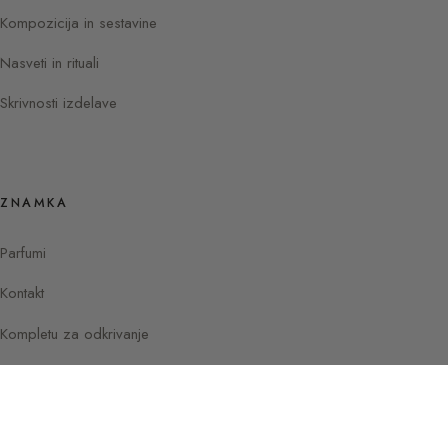
Kompozicija in sestavine
Nasveti in rituali
Skrivnosti izdelave
ZNAMKA
Parfumi
Kontakt
Kompletu za odkrivanje
Instagram
Facebook