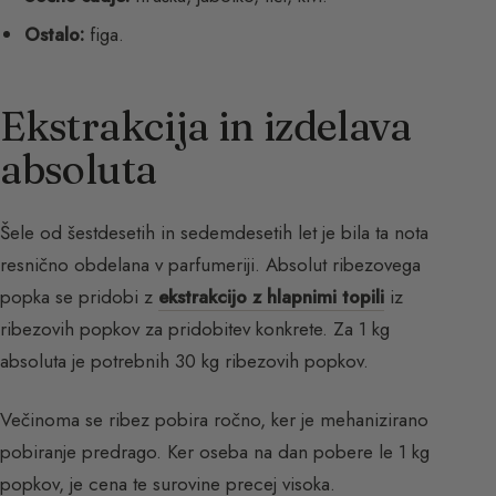
Ostalo:
figa.
Ekstrakcija in izdelava
absoluta
Šele od šestdesetih in sedemdesetih let je bila ta nota
resnično obdelana v parfumeriji. Absolut ribezovega
popka se pridobi z
ekstrakcijo z hlapnimi topili
iz
ribezovih popkov za pridobitev konkrete. Za 1 kg
absoluta je potrebnih 30 kg ribezovih popkov.
Večinoma se ribez pobira ročno, ker je mehanizirano
pobiranje predrago. Ker oseba na dan pobere le 1 kg
popkov, je cena te surovine precej visoka.