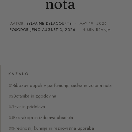
nota
AVTOR:
SYLVAINE DELACOURTE
·
MAY 19, 2026
·
POSODOBLJENO
AUGUST 3, 2026
· 4 MIN BRANJA
KAZALO
Ribezov popek v parfumeriji: sadna in zelena nota
Botanika in zgodovina
Izvir in pridelava
Ekstrakcija in izdelava absoluta
Prednosti, kuhinja in raznovrstna uporaba