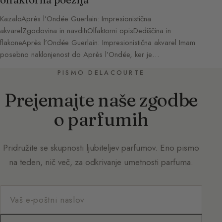
KazaloAprès l’Ondée Guerlain: Impresionistična
akvarelZgodovina in navdihOlfaktorni opisDediščina in
flakoneAprès l’Ondée Guerlain: Impresionistična akvarel Imam
posebno naklonjenost do Après l’Ondée, ker je…
PISMO DELACOURTE
Prejemajte naše zgodbe
o parfumih
Pridružite se skupnosti ljubiteljev parfumov. Eno pismo
na teden, nič več, za odkrivanje umetnosti parfuma.