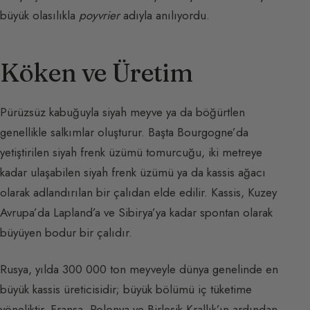
büyük olasılıkla
poyvrier
adıyla anılıyordu.
Köken ve Üretim
Pürüzsüz kabuğuyla siyah meyve ya da böğürtlen
genellikle salkımlar oluşturur. Başta Bourgogne’da
yetiştirilen siyah frenk üzümü tomurcuğu, iki metreye
kadar ulaşabilen siyah frenk üzümü ya da kassis ağacı
olarak adlandırılan bir çalıdan elde edilir. Kassis, Kuzey
Avrupa’da Lapland’a ve Sibirya’ya kadar spontan olarak
büyüyen bodur bir çalıdır.
Rusya, yılda 300 000 ton meyveyle dünya genelinde en
büyük kassis üreticisidir; büyük bölümü iç tüketime
yöneliktir. Fransa, Polonya ve Birleşik Krallık’ın ardından