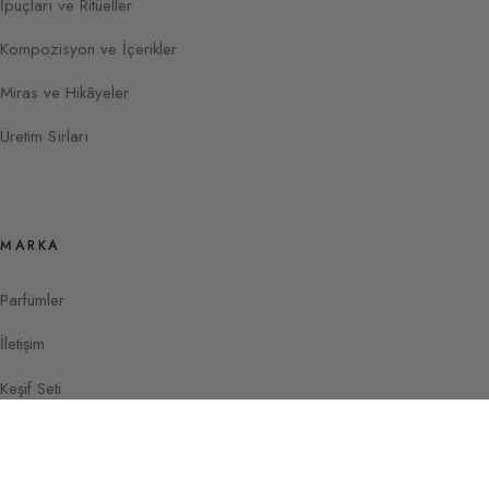
İpuçları ve Ritüeller
Kompozisyon ve İçerikler
Miras ve Hikâyeler
Üretim Sırları
MARKA
Parfümler
İletişim
Keşif Seti
Instagram
Facebook