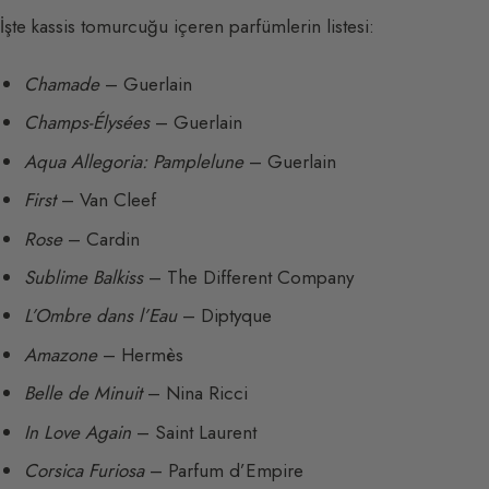
İşte kassis tomurcuğu içeren parfümlerin listesi:
Chamade
– Guerlain
Champs-Élysées
– Guerlain
Aqua Allegoria: Pamplelune
– Guerlain
First
– Van Cleef
Rose
– Cardin
Sublime Balkiss
– The Different Company
L’Ombre dans l’Eau
– Diptyque
Amazone
– Hermès
Belle de Minuit
– Nina Ricci
In Love Again
– Saint Laurent
Corsica Furiosa
– Parfum d’Empire