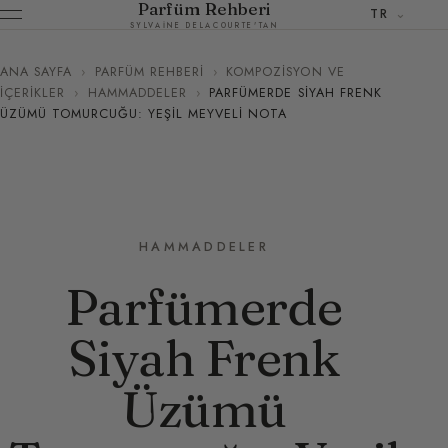
Parfüm Rehberi
TR
SYLVAINE DELACOURTE'TAN
ANA SAYFA
›
PARFÜM REHBERI
›
KOMPOZISYON VE
İÇERIKLER
›
HAMMADDELER
›
PARFÜMERDE SIYAH FRENK
ÜZÜMÜ TOMURCUĞU: YEŞIL MEYVELI NOTA
HAMMADDELER
Parfümerde
Siyah Frenk
Üzümü