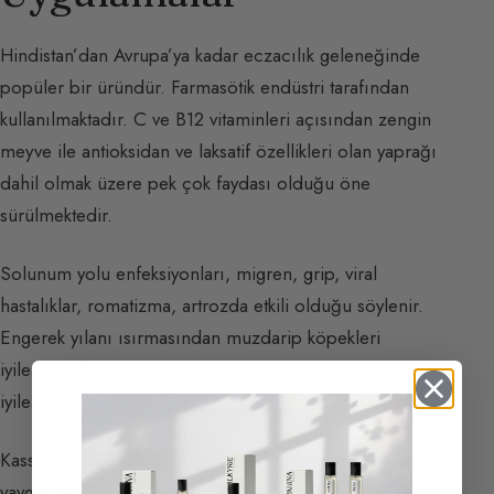
Hindistan’dan Avrupa’ya kadar eczacılık geleneğinde
popüler bir üründür. Farmasötik endüstri tarafından
kullanılmaktadır. C ve B12 vitaminleri açısından zengin
meyve ile antioksidan ve laksatif özellikleri olan yaprağı
dahil olmak üzere pek çok faydası olduğu öne
sürülmektedir.
Solunum yolu enfeksiyonları, migren, grip, viral
hastalıklar, romatizma, artrozda etkili olduğu söylenir.
Engerek yılanı ısırmasından muzdarip köpekleri
iyileştirmek için de önerilir; yaprakları böcek ısırıklarını
iyileştirebilir.
Kassis şekerlemelerde (jöle, reçel, dondurma, turta…)
yaygın biçimde kullanılır; likör formunda da çok tanınır.