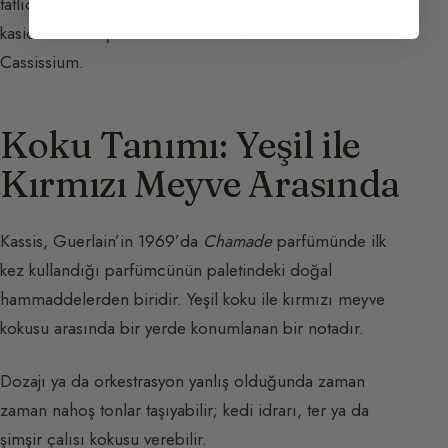
tatlıdır. Nuits-Saint-Georges’da Dijon’un güneyinde
kaside adanmış bir müze bulunmaktadır: Musée
Cassissium.
Koku Tanımı: Yeşil ile
Kırmızı Meyve Arasında
Kassis, Guerlain’in 1969’da
Chamade
parfümünde ilk
kez kullandığı parfümcünün paletindeki doğal
hammaddelerden biridir. Yeşil koku ile kırmızı meyve
kokusu arasında bir yerde konumlanan bir notadır.
Dozajı ya da orkestrasyon yanlış olduğunda zaman
zaman nahoş tonlar taşıyabilir; kedi idrarı, ter ya da
şimşir çalısı kokusu verebilir.