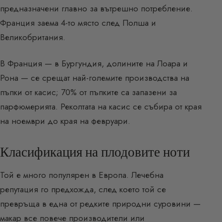
предназначени главно за вътрешно потребление.
Франция заема 4-то място след Полша и
Великобритания.
В Франция — в Бургундия, долините на Лоара и
Рона — се срещат най-големите производства на
пъпки от касис; 70% от пъпките са запазени за
парфюмерията. Реколтата на касис се събира от края
на ноември до края на февруари.
Класификация на плодовите ноти
Той е много популярен в Европа. Лечебна
репутация го предхожда, след което той се
превръща в една от редките природни суровини —
макар все повече производители или