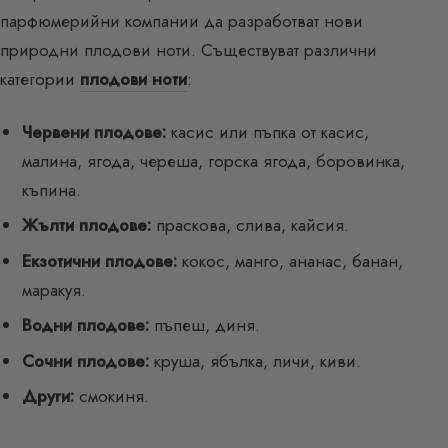
парфюмерийни компании да разработват нови
природни плодови ноти. Съществуват различни
категории
плодови ноти
:
Червени плодове:
касис или пъпка от касис,
малина, ягода, череша, горска ягода, боровинка,
къпина.
Жълти плодове:
праскова, слива, кайсия.
Екзотични плодове:
кокос, манго, ананас, банан,
маракуя.
Водни плодове:
пъпеш, диня.
Сочни плодове:
круша, ябълка, личи, киви.
Други:
смокиня.