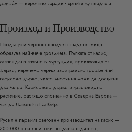
poyvrier
— вероятно заради черните му плодчета.
Произход и Производство
Плодът или черното плодче с гладка кожица
образува най-вече гроздчета. Пъпката от касис,
отглеждана главно в Бургундия, произхожда от
дърво, наречено черно цариградско грозде или
касисово дърво, чиято височина може да достигне
два метра. Касисовото дърво е храстовидно
растение, растящо спонтанно в Северна Европа —
чак до Лапония и Сибир.
Русия е първият световен производител на касис —
300 000 тона касисови плодчета годишно,