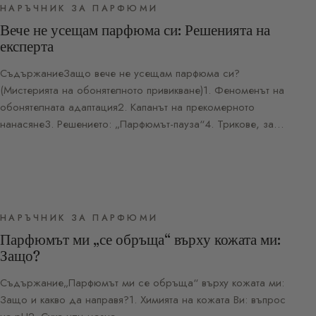
НАРЪЧНИК ЗА ПАРФЮМИ
Вече не усещам парфюма си: Решенията на
експерта
СъдържаниеЗащо вече не усещам парфюма си?
(Мистерията на обонятелното привикване)1. Феноменът на
обонятелната адаптация2. Капанът на прекомерното
нанасяне3. Решението: „Парфюмът-пауза“4. Трикове, за…
НАРЪЧНИК ЗА ПАРФЮМИ
Парфюмът ми „се обръща“ върху кожата ми:
Защо?
Съдържание„Парфюмът ми се обръща“ върху кожата ми:
Защо и какво да направя?1. Химията на кожата Ви: въпрос