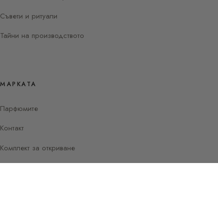
Съвети и ритуали
Тайни на производството
МАРКАТА
Парфюмите
Контакт
Комплект за откриване
Instagram
Facebook