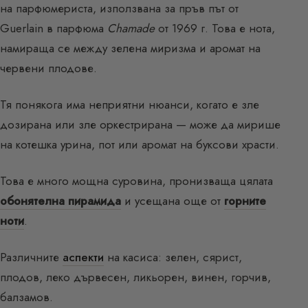
на парфюмериста, използвана за пръв път от
Guerlain в парфюма
Chamade
от 1969 г. Това е нота,
намираща се между зелена миризма и аромат на
червени плодове.
Тя понякога има неприятни нюанси, когато е зле
дозирана или зле оркестрирана — може да мирише
на котешка урина, пот или аромат на буксови храсти.
Това е много мощна суровина, пронизваща цялата
обонятелна пирамида
и усещана още от
горните
ноти
.
Различните
аспекти
на касиса: зелен, сярист,
плодов, леко дървесен, ликьорен, винен, горчив,
балзамов.