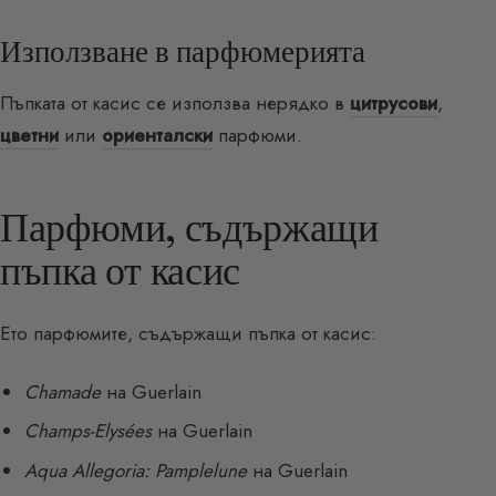
Използване в парфюмерията
Пъпката от касис се използва нерядко в
цитрусови
,
цветни
или
ориенталски
парфюми.
Парфюми, съдържащи
пъпка от касис
Ето парфюмите, съдържащи пъпка от касис:
Chamade
на Guerlain
Champs-Elysées
на Guerlain
Aqua Allegoria: Pamplelune
на Guerlain