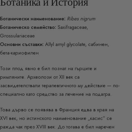
Ботаника и История
Ботанически наименование:
Ribes nigrum
Ботаническо семейство:
Saxifragaceae,
Grossulariaceae
Основни съставки:
Allyl amyl glycolate, сабинен,
бета-кариофилен
Този плод явно е бил познат на гърците и
римляните. Археолози от XII век са
засвидетелствали терапевтичното му действие — по-
специално като средство за лечение на подагра.
Това дърво се появява в Франция едва в края на
XVI век, но истинското наименование „касис” се
ражда чак през XVIII век. До тогава е бил наречен