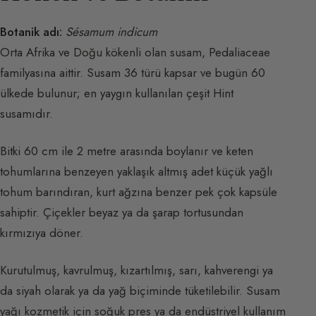
Botanik adı:
Sésamum indicum
Orta Afrika ve Doğu kökenli olan susam, Pedaliaceae
familyasına aittir. Susam 36 türü kapsar ve bugün 60
ülkede bulunur; en yaygın kullanılan çeşit Hint
susamıdır.
Bitki 60 cm ile 2 metre arasında boylanır ve keten
tohumlarına benzeyen yaklaşık altmış adet küçük yağlı
tohum barındıran, kurt ağzına benzer pek çok kapsüle
sahiptir. Çiçekler beyaz ya da şarap tortusundan
kırmızıya döner.
Kurutulmuş, kavrulmuş, kızartılmış, sarı, kahverengi ya
da siyah olarak ya da yağ biçiminde tüketilebilir. Susam
yağı kozmetik için soğuk pres ya da endüstriyel kullanım