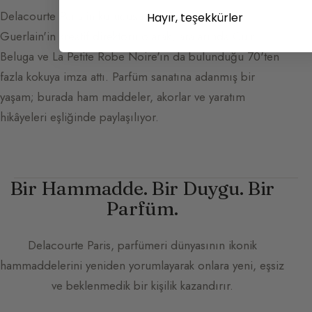
Delacourte Paris'in kurucusu ve 15 yıl boyunca
Hayır, teşekkürler
Guerlain'in kreatif direktörü olarak, aralarında Cuir
Beluga ve La Petite Robe Noire'ın da bulunduğu 70'ten
fazla kokuya imza attı. Parfüm sanatına adanmış bir
yaşam; burada ham maddeler, akorlar ve yaratım
hikâyeleri eşliğinde paylaşılıyor.
Bir Hammadde. Bir Duygu. Bir
Parfüm.
Delacourte Paris
, parfümeri dünyasının ikonik
hammaddelerini yeniden yorumlayarak onlara yeni, eşsiz
ve beklenmedik bir kişilik kazandırır.