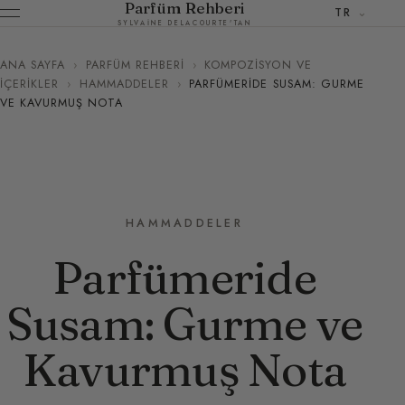
Parfüm Rehberi
TR
SYLVAINE DELACOURTE'TAN
ANA SAYFA
›
PARFÜM REHBERI
›
KOMPOZISYON VE
İÇERIKLER
›
HAMMADDELER
›
PARFÜMERIDE SUSAM: GURME
VE KAVURMUŞ NOTA
HAMMADDELER
Parfümeride
Susam: Gurme ve
Kavurmuş Nota