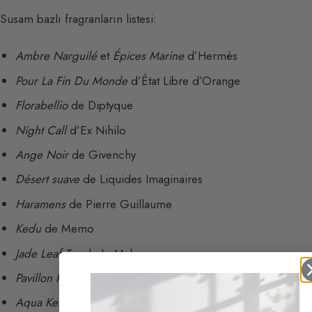
Susam bazlı fragranların listesi:
Ambre Narguilé
et
Épices Marine
d’Hermès
Pour La Fin Du Monde
d’État Libre d’Orange
Florabellio
de Diptyque
Night Call
d’Ex Nihilo
Ange Noir
de Givenchy
Désert suave
de Liquides Imaginaires
Haramens
de Pierre Guillaume
Kedu
de Memo
Jade Leaf Tea
de Jo Malone
Pavillon Rouge
de Jovoy
Aqua Kenzo pour Homme
de Kenzo