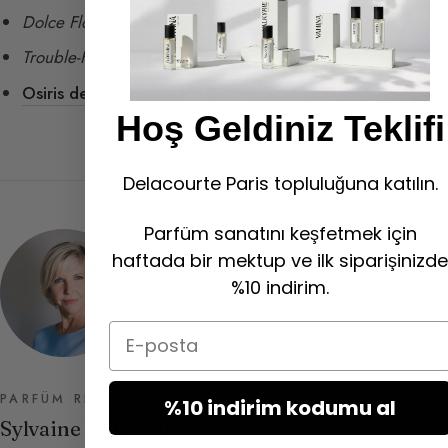
Dolce Flore
d’Incalmo
Trouble-Fête
de Givenchy
Osiris de Delacourte Paris
Hoş Geldiniz Teklifi
Delacourte Paris topluluğuna katılın.
Parfüm sanatını keşfetmek için
haftada bir mektup ve ilk siparişinizde
%10 indirim.
Email
PARFÜM REHBERI'NIN YARATICISI
%10 indirim kodumu al
Sylvaine Delacourte