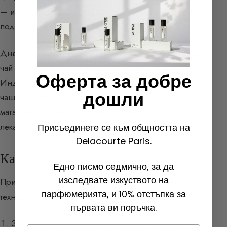
— и не е съдържала чай, а само мляко с инфузия от
подправки.
Днес чаят е напитка, съставена от подсладен черен
чай с добавка на подправки и топло мляко.
Оферта за добре
Индийците пият чай от сутрин до вечер — в малки
дошли
чашки, по всякакъв повод: за добре дошли, в
магазините, в железницата, при аюрведическите
лекари и т.н.
Присъединете се към общността на
Delacourte Paris.
Как да приготвите добър Чай?
Едно писмо седмично, за да
изследвате изкуството на
Приготвянето на добър чай изисква прецизна
парфюмерията, и 10% отстъпка за
техника:
първата ви поръчка.
Завирете водата с подправките за няколко