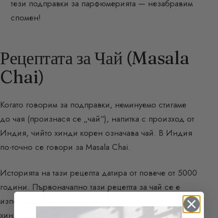
тези подправки за парфюмерията — незабравим
спомен!
Рецептата за Чай (Masala
Chai)
Когато говорим за подправки, неминуемо стигаме
до чая (произнася се „чай“), напитка с произход от
Индия, чийто хинди корен означава чай. В Индия
по-точно се говори за Masala Chai.
Историята на тази рецепта датира от повече от 5000
години. Първоначално тази рецепта за чай се е
използвала като лекарство в традиционната
хиндуистка медицина — аюрведическата медицина