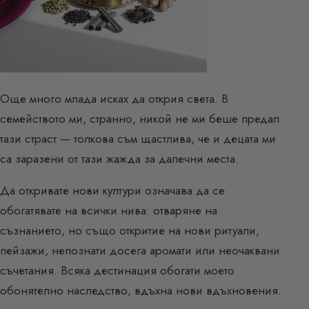
Още много млада исках да открия света. В
семейството ми, странно, никой не ми беше предал
тази страст — толкова съм щастлива, че и децата ми
са заразени от тази жажда за далечни места.
Да откривате нови култури означава да се
обогатявате на всички нива: отваряне на
съзнанието, но също откритие на нови ритуали,
пейзажи, непознати досега аромати или неочаквани
съчетания. Всяка дестинация обогати моето
обонятелно наследство, вдъхна нови вдъхновения.