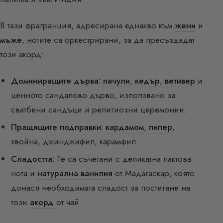
В тази фрагранция, адресирана еднакво към
жени
и
мъже
, нотите са оркестрирани, за да пресъздадат
този акорд:
Доминиращите дърва:
пачули
,
кедър
,
ветивер
и
ценното сандалово дърво, използвано за
сватбени сандъци и религиозни церемонии.
Пращящите подправки:
кардамом
,
пипер
,
хвойна, джинджифил, карамфил.
Сладостта:
Те са съчетани с деликатна лактова
нота и
натурална ванилия
от Мадагаскар, която
донася необходимата сладост за постигане на
този
акорд
от чай.