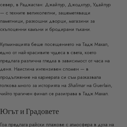
север, в Раджастан: Джайпур, Джодхпур, Удайпур
— с техните великолепни, зашеметяващи
паметници, разкошни дворци, магазини за
скъпоценни камъни и бродирани тъкани.
Кулминацията беше посещението на Тадж Махал,
едно от най-красивите чудеса в света, което
предлага различна гледка в зависимост от часа на
деня. Наистина интензивен спомен — в
продължение на кариерата си съм разказвала
толкова много за историята на
Shalimar
на Guerlain,
чийто трагичен финал се разиграва в Тадж Махал.
Югът и Градовете
Гоа предлага райски плажове с атмосфера в духа на