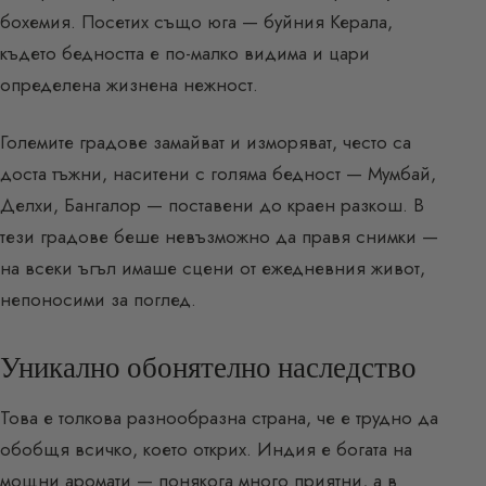
бохемия. Посетих също юга — буйния Керала,
където бедността е по-малко видима и цари
определена жизнена нежност.
Големите градове замайват и изморяват, често са
доста тъжни, наситени с голяма бедност — Мумбай,
Делхи, Бангалор — поставени до краен разкош. В
тези градове беше невъзможно да правя снимки —
на всеки ъгъл имаше сцени от ежедневния живот,
непоносими за поглед.
Уникално обонятелно наследство
Това е толкова разнообразна страна, че е трудно да
обобщя всичко, което открих. Индия е богата на
мощни аромати — понякога много приятни, а в