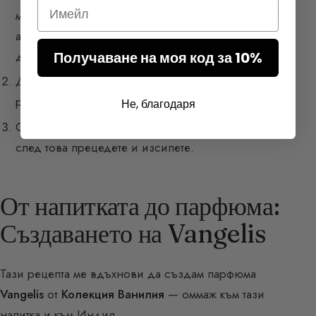
Email
минути: няколко зърна пипер, 3 зърна кардамом,
а някои добавят канела, карамфил и понякога
Получаване на моя код за 10%
джинджифил.
Добавете 3 чаши мляко — аз използвам
растително мляко.
Не, благодаря
Оставете да ври втори път за няколко минути,
след това прецедете и изсипете.
От напитката до парфюма:
Създаването на Vangelis
Тази рецепта ме вдъхнови да създам парфюма
Vangelis
от
Колекция Ванилия
— оммаж към тази
напитка и към Индия.