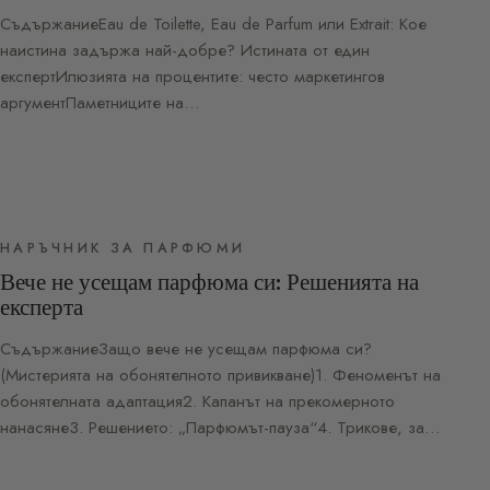
СъдържаниеEau de Toilette, Eau de Parfum или Extrait: Кое
наистина задържа най-добре? Истината от един
експертИлюзията на процентите: често маркетингов
аргументПаметниците на…
НАРЪЧНИК ЗА ПАРФЮМИ
Вече не усещам парфюма си: Решенията на
експерта
СъдържаниеЗащо вече не усещам парфюма си?
(Мистерията на обонятелното привикване)1. Феноменът на
обонятелната адаптация2. Капанът на прекомерното
нанасяне3. Решението: „Парфюмът-пауза“4. Трикове, за…