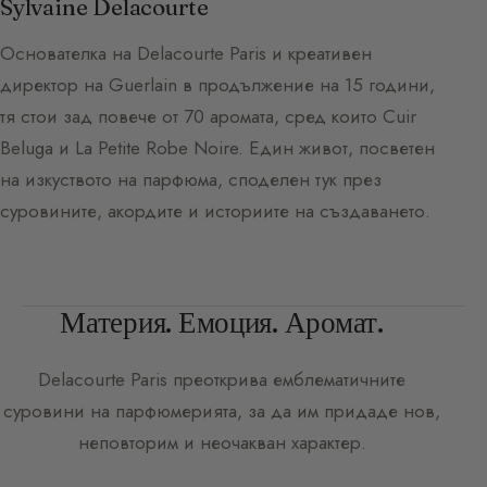
Sylvaine Delacourte
Основателка на Delacourte Paris и креативен
директор на Guerlain в продължение на 15 години,
тя стои зад повече от 70 аромата, сред които Cuir
Beluga и La Petite Robe Noire. Един живот, посветен
на изкуството на парфюма, споделен тук през
суровините, акордите и историите на създаването.
Материя. Емоция. Аромат.
Delacourte Paris
преоткрива емблематичните
суровини на парфюмерията, за да им придаде нов,
неповторим и неочакван характер.