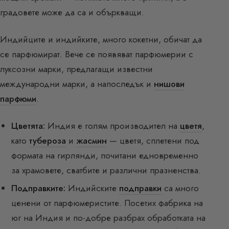
градовете може да са и объркващи.
Индийците и индийките, много кокетни, обичат да
се парфюмират. Вече се появяват парфюмерии с
луксозни марки, предлагащи известни
международни марки, а напоследък и
нишови
парфюми
.
Цветята:
Индия е голям производител на
цветя
,
като
тубероза
и
жасмин
— цветя, сплетени под
формата на гирлянди, почитани едновременно
за храмовете, сватбите и различни празненства.
Подправките:
Индийските
подправки
са много
ценени от парфюмеристите. Посетих фабрика на
юг на Индия и по-добре разбрах обработката на