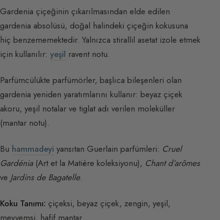
Gardenia çiçeğinin çıkarılmasından elde edilen
gardenia absolüsü, doğal halindeki çiçeğin kokusuna
hiç benzememektedir. Yalnızca stirallil asetat izole etmek
için kullanılır:
yeşil
ravent notu.
Parfümcülükte parfümörler, başlıca bileşenleri olan
gardenia yeniden yaratımlarını kullanır: beyaz çiçek
akoru, yeşil notalar ve tiglat adı verilen moleküller
(mantar notu).
Bu
hammadeyi
yansıtan Guerlain parfümleri:
Cruel
Gardénia
(Art et la Matière koleksiyonu),
Chant d’arômes
ve
Jardins de Bagatelle
.
Koku Tanımı:
çiçeksi, beyaz çiçek, zengin, yeşil,
meyvemsi, hafif mantar.