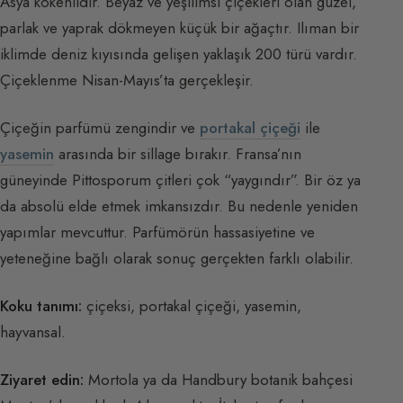
Asya kökenlidir. Beyaz ve yeşilimsi çiçekleri olan güzel,
parlak ve yaprak dökmeyen küçük bir ağaçtır. Ilıman bir
iklimde deniz kıyısında gelişen yaklaşık 200 türü vardır.
Çiçeklenme Nisan-Mayıs’ta gerçekleşir.
Çiçeğin parfümü zengindir ve
portakal çiçeği
ile
yasemin
arasında bir sillage bırakır. Fransa’nın
güneyinde Pittosporum çitleri çok “yaygındır”. Bir öz ya
da absolü elde etmek imkansızdır. Bu nedenle yeniden
yapımlar mevcuttur. Parfümörün hassasiyetine ve
yeteneğine bağlı olarak sonuç gerçekten farklı olabilir.
Koku tanımı:
çiçeksi, portakal çiçeği, yasemin,
hayvansal.
Ziyaret edin:
Mortola ya da Handbury botanik bahçesi