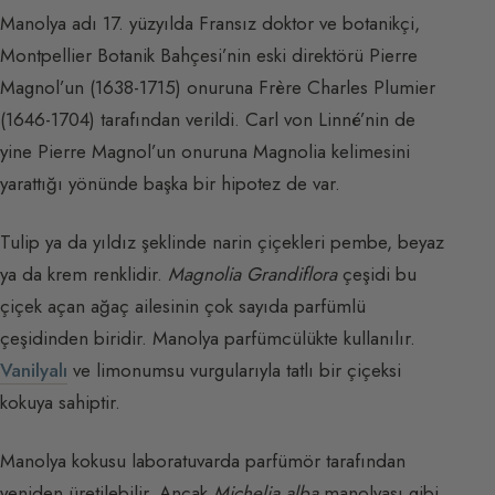
Manolya adı 17. yüzyılda Fransız doktor ve botanikçi,
Montpellier Botanik Bahçesi’nin eski direktörü Pierre
Magnol’un (1638-1715) onuruna Frère Charles Plumier
(1646-1704) tarafından verildi. Carl von Linné’nin de
yine Pierre Magnol’un onuruna Magnolia kelimesini
yarattığı yönünde başka bir hipotez de var.
Tulip ya da yıldız şeklinde narin çiçekleri pembe, beyaz
ya da krem renklidir.
Magnolia Grandiflora
çeşidi bu
çiçek açan ağaç ailesinin çok sayıda parfümlü
çeşidinden biridir. Manolya parfümcülükte kullanılır.
Vanilyalı
ve limonumsu vurgularıyla tatlı bir çiçeksi
kokuya sahiptir.
Manolya kokusu laboratuvarda parfümör tarafından
yeniden üretilebilir. Ancak
Michelia alba
manolyası gibi