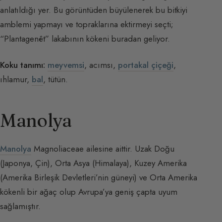
anlatıldığı yer. Bu görüntüden büyülenerek bu bitkiyi
amblemi yapmayı ve topraklarına ektirmeyi seçti;
“Plantagenêt” lakabının kökeni buradan geliyor.
Koku tanımı:
meyvemsi
, acımsı,
portakal çiçeği
,
ıhlamur,
bal
, tütün.
Manolya
Manolya
Magnoliaceae ailesine aittir. Uzak Doğu
(Japonya, Çin), Orta Asya (Himalaya), Kuzey Amerika
(Amerika Birleşik Devletleri’nin güneyi) ve Orta Amerika
kökenli bir ağaç olup Avrupa’ya geniş çapta uyum
sağlamıştır.