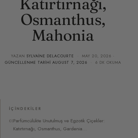
Katırtırnağı,
Osmanthus,
Mahonia
YAZAN
SYLVAINE DELACOURTE
·
MAY 20, 2026
·
GÜNCELLENME TARIHI
AUGUST 7, 2026
· 6 DK OKUMA
İÇINDEKILER
Parfümcülükte Unutulmuş ve Egzotik Çiçekler:
Katırtırnağı, Osmanthus, Gardenia…