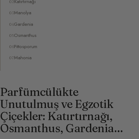
Katırtırnağı
Manolya
Gardenia
Osmanthus
Pittosporum
Mahonia
Parfümcülükte
Unutulmuş ve Egzotik
Çiçekler: Katırtırnağı,
Osmanthus, Gardenia…