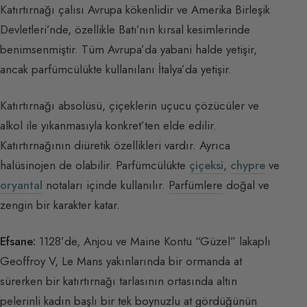
Katırtırnağı çalısı Avrupa kökenlidir ve Amerika Birleşik
Devletleri’nde, özellikle Batı’nın kırsal kesimlerinde
benimsenmiştir. Tüm Avrupa’da yabani halde yetişir,
ancak parfümcülükte kullanılanı İtalya’da yetişir.
Katırtırnağı absolüsü, çiçeklerin uçucu çözücüler ve
alkol ile yıkanmasıyla konkret’ten elde edilir.
Katırtırnağının diüretik özellikleri vardır. Ayrıca
halüsinojen de olabilir. Parfümcülükte
çiçeksi
,
chypre
ve
oryantal
notaları içinde kullanılır.
Parfümlere
doğal ve
zengin bir karakter katar.
Efsane:
1128’de, Anjou ve Maine Kontu “Güzel” lakaplı
Geoffroy V, Le Mans yakınlarında bir ormanda at
sürerken bir katırtırnağı tarlasının ortasında altın
pelerinli kadın başlı bir tek boynuzlu at gördüğünün