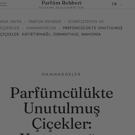
Parfüm Rehberi
TR
SYLVAINE DELACOURTE'TAN
ANA SAYFA
›
PARFÜM REHBERI
›
KOMPOZISYON VE
İÇERIKLER
›
HAMMADDELER
›
PARFÜMCÜLÜKTE UNUTULMUŞ
ÇIÇEKLER: KATIRTIRNAĞI, OSMANTHUS, MAHONIA
HAMMADDELER
Parfümcülükte
Unutulmuş
Çiçekler: